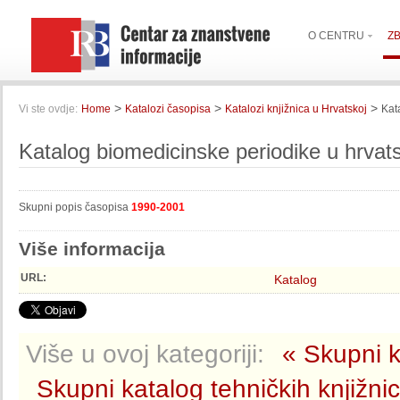
O CENTRU
Z
>
>
>
Vi ste ovdje:
Home
Katalozi časopisa
Katalozi knjižnica u Hrvatskoj
Kat
Katalog biomedicinske periodike u hrvat
Skupni popis časopisa
1990-2001
Više informacija
URL:
Katalog
Više u ovoj kategoriji:
« Skupni k
Skupni katalog tehničkih knjižni