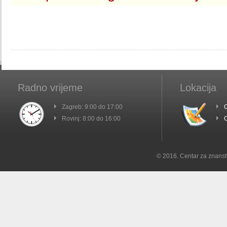
Radno vrijeme
Lokacija
Zagreb: 9:00 do 17:00
C
Rovinj: 8:00 do 16:00
C
© 2016. Centar za znanst