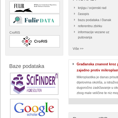
knjigu / ocjenski rad
časopis
bazu podataka / članak
referentnu zbirku
informacije vezane uz
CroRIS
putovanja
Više >>
Građanska znanost kroz p
Baze podataka
zajedno protiv mikroplas
Mikroplastika je danas prisu
dijelovima okoliša, a istraži
dugoročno zadržavanje u ok
zbog male veličine te niz mog