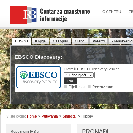
O CENTRU
Z
EBSCO
Knjige
Časopisi
Članci
Patenti
Znanstvenic
EBSCO Discovery:
Pretraži EBSCO Discovery Service
Cijeli tekst
Recenzirano
>
>
>
Vi ste ovdje:
Home
Putovanja
Smještaj
Flipkey
PRONAĐI
Repozitoriji IRB-a