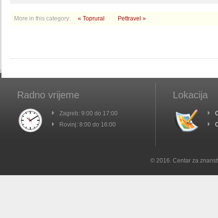
More in this category:
« Toprural
Pettravel »
Radno vrijeme
Lokacija
Zagreb: 9:00 do 17:00
C
Rovinj: 8:00 do 16:00
C
© 2016. Centar za znanst