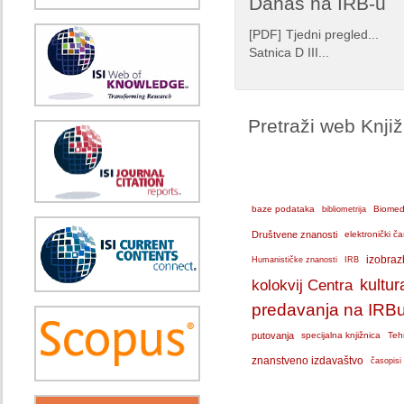
Danas na IRB-u
[
PDF
]
Tjedni pregled...
Satnica D III...
Pretraži web Knji
baze podataka
bibliometrija
Biomedi
Društvene znanosti
elektronički ča
IRB
izobraz
Humanističke znanosti
kolokvij Centra
kultur
predavanja na IRB
putovanja
specijalna knjižnica
Teh
znanstveno izdavaštvo
časopisi