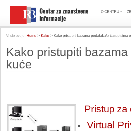
O CENTRU
Z
>
>
Vi ste ovdje:
Home
Kako
Kako pristupiti bazama podataka/e-časopisima 
Kako pristupiti bazama
kuće
Pristup za 
Virtual P