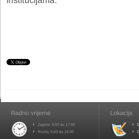
institucijama.
Radno vrijeme
Lokacija
Zagreb: 9:00 do 17:00
C
Rovinj: 8:00 do 16:00
C