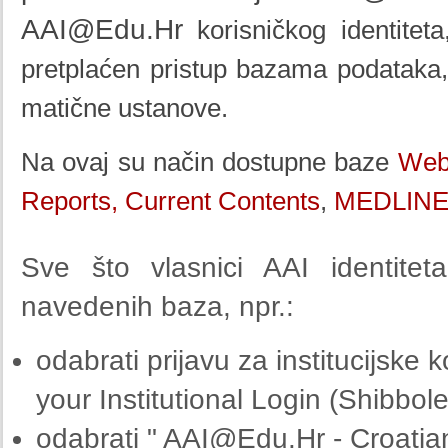
AAI@Edu.Hr
korisničkog identiteta
pretplaćen pristup bazama podataka
matične ustanove.
Na ovaj su način dostupne baze
Web 
Reports,
Current Contents
,
MEDLIN
Sve što vlasnici AAI identitet
navedenih baza, npr.:
odabrati prijavu za institucijske ko
your Institutional Login (Shibbole
odabrati "
AAI@Edu.Hr
- Croatia