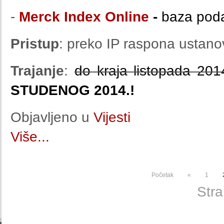
-
Merck Index Online
-
baza podat
Pristup
: preko IP raspona ustano
Trajanje
:
do kraja listopada 20
STUDENOG 2014.!
Objavljeno u
Vijesti
Više...
Početak
«
1
Stra