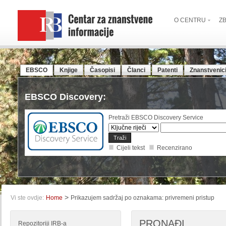
O CENTRU
Z
EBSCO
Knjige
Časopisi
Članci
Patenti
Znanstvenic
EBSCO Discovery:
Pretraži EBSCO Discovery Service
Cijeli tekst
Recenzirano
>
Vi ste ovdje:
Home
Prikazujem sadržaj po oznakama: privremeni pristup
PRONAĐI
Repozitoriji IRB-a