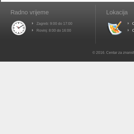
Radno vrijeme
Lokacija
Zagreb: 9:00 do 17:00
C
Rovinj: 8:00 do 16:00
C
© 2016. Centar za znanst