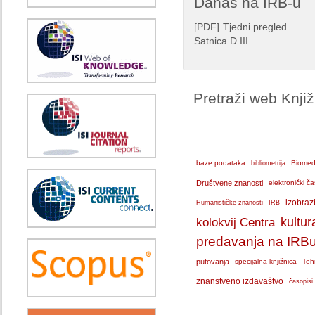
Danas na IRB-u
[
PDF
]
Tjedni pregled...
Satnica D III...
Pretraži web Knji
baze podataka
bibliometrija
Biomedi
Društvene znanosti
elektronički ča
IRB
izobraz
Humanističke znanosti
kolokvij Centra
kultur
predavanja na IRB
putovanja
specijalna knjižnica
Teh
znanstveno izdavaštvo
časopisi