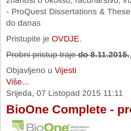
znanost o okolišu, računarstvo, inži
- ProQuest Dissertations & These
do danas
Pristupite je
OVDJE
.
Probni pristup traje
do 8.11.2015.
Objavljeno u
Vijesti
Više...
Srijeda, 07 Listopad 2015 11:11
BioOne Complete - pr