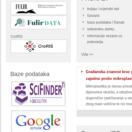
knjigu / ocjenski rad
časopis
bazu podataka / članak
referentnu zbirku
informacije vezane uz
CroRIS
putovanja
Više >>
Građanska znanost kroz p
Baze podataka
zajedno protiv mikroplas
Mikroplastika je danas prisu
dijelovima okoliša, a istraži
dugoročno zadržavanje u ok
zbog male veličine te niz mog