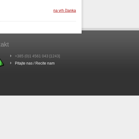
na vrh članka
akt
+385 (0)1 4561 043 [1243]
Pitajte nas / Recite nam