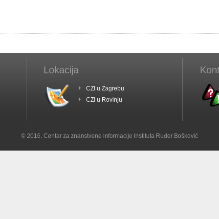
Lokacija
Kont
CZI u Zagrebu
CZI u Rovinju
© 2016. Centar za znanstvene informacije Instituta Ruđer Bošković