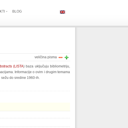
KTI
BLOG
veličina pisma
bstracts (LISTA
) baza uključuju bibliometriju,
formacijama. Informacije o ovim i drugim temama
e sežu do sredine 1960-ih.