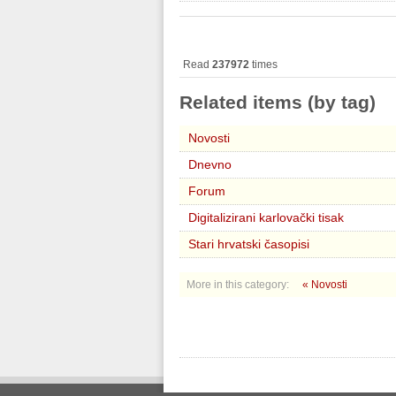
Read
237972
times
Related items (by tag)
Novosti
Dnevno
Forum
Digitalizirani karlovački tisak
Stari hrvatski časopisi
More in this category:
« Novosti