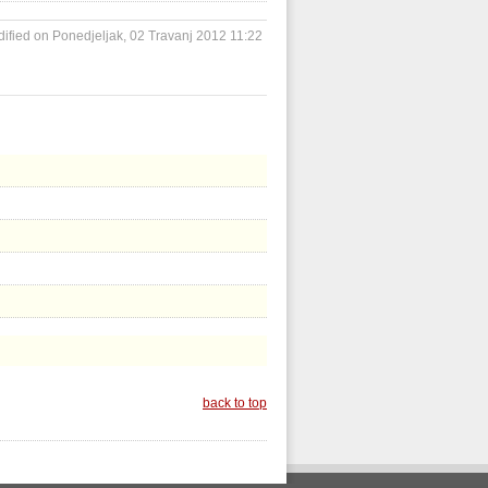
ified on Ponedjeljak, 02 Travanj 2012 11:22
back to top