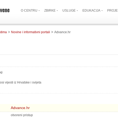
O CENTRU
ZBIRKE
USLUGE
EDUKACIJA
PROJE
>
>
estima
Novine i informativni portali
Advance.hr
aj)
osi vijesti iz Hrvatske i svijeta
Advance.hr
otvoreni pristup