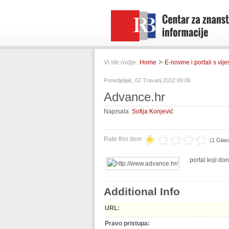
>
Vi ste ovdje:
Home
E-novine i portali s vij
Ponedjeljak, 02 Travanj 2012 09:06
Advance.hr
Napisala
Sofija Konjević
Rate this item
(1 Glas
portal koji don
Additional Info
URL:
Pravo pristupa: