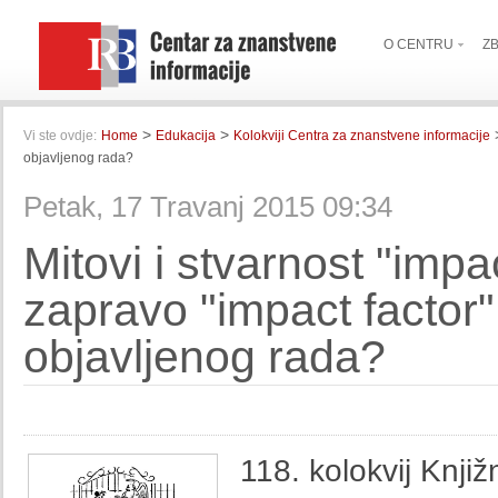
O CENTRU
Z
>
>
Vi ste ovdje:
Home
Edukacija
Kolokviji Centra za znanstvene informacije
objavljenog rada?
Petak, 17 Travanj 2015 09:34
Mitovi i stvarnost "impa
zapravo "impact factor" 
objavljenog rada?
118. kolokvij Knji