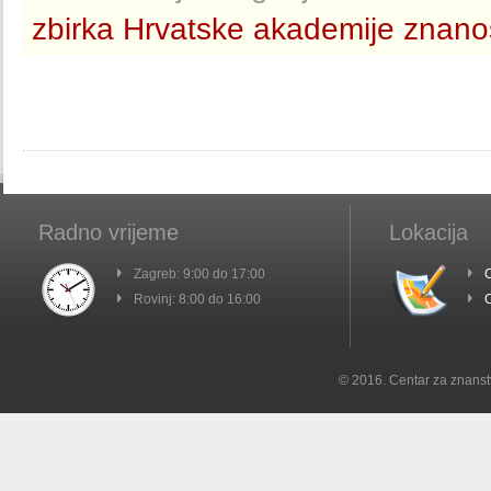
zbirka Hrvatske akademije znanosti
Radno vrijeme
Lokacija
Zagreb: 9:00 do 17:00
C
Rovinj: 8:00 do 16:00
C
© 2016. Centar za znanst