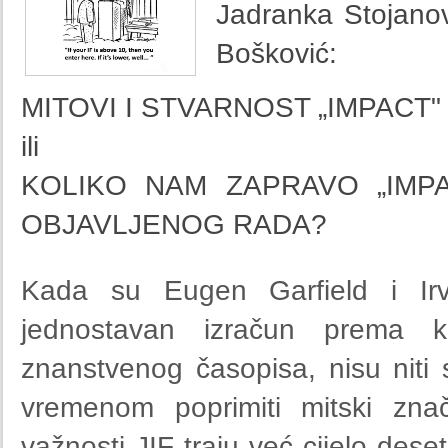
Jadranka Stojanovs
Bošković:
MITOVI I STVARNOST „IMPACT
ili
KOLIKO NAM ZAPRAVO „IMPA
OBJAVLJENOG RADA?
Kada su Eugen Garfield i Irvi
jednostavan izračun prema k
znanstvenog časopisa, nisu niti sl
vremenom poprimiti mitski znač
važnosti JIF traju već cijelo deset