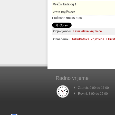
Mrežni katalog 1:
Vrsta knjižnice:
Pročitano
98115
puta
Objavljeno u
Fakultetske knjižnice
fakultetska knjižnica
Društ
Označeno u
Radno vrijeme
Zagreb: 9:00 do 17:00
Rovinj: 8:00 do 16:00