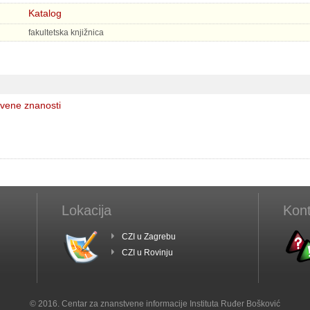
Katalog
fakultetska knjižnica
vene znanosti
Lokacija
Kont
CZI u Zagrebu
CZI u Rovinju
© 2016. Centar za znanstvene informacije Instituta Ruđer Bošković