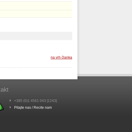
na vrh članka
akt
+385 (0)1 4561 043 [1243]
Pitajte nas / Recite nam