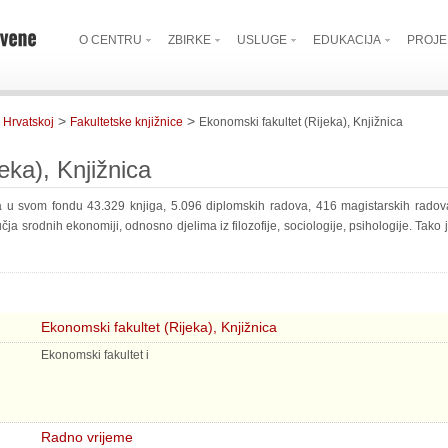
O CENTRU
ZBIRKE
USLUGE
EDUKACIJA
PROJE
>
>
 Hrvatskoj
Fakultetske knjižnice
Ekonomski fakultet (Rijeka), Knjižnica
eka), Knjižnica
a u svom fondu 43.329 knjiga, 5.096 diplomskih radova, 416 magistarskih radova 
čja srodnih ekonomiji, odnosno djelima iz filozofije, sociologije, psihologije. Tako
Ekonomski fakultet (Rijeka), Knjižnica
Ekonomski fakultet i
Radno vrijeme