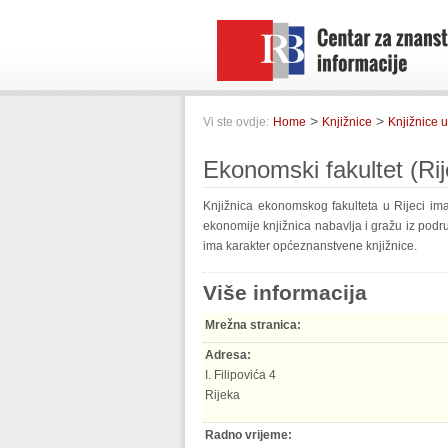
>
>
Vi ste ovdje:
Home
Knjižnice
Knjižnice u
Ekonomski fakultet (Rij
Knjižnica ekonomskog fakulteta u Rijeci im
ekonomije knjižnica nabavlja i gražu iz podru
ima karakter općeznanstvene knjižnice.
Više informacija
Mrežna stranica:
Adresa:
I. Filipovića 4
Rijeka
Radno vrijeme: