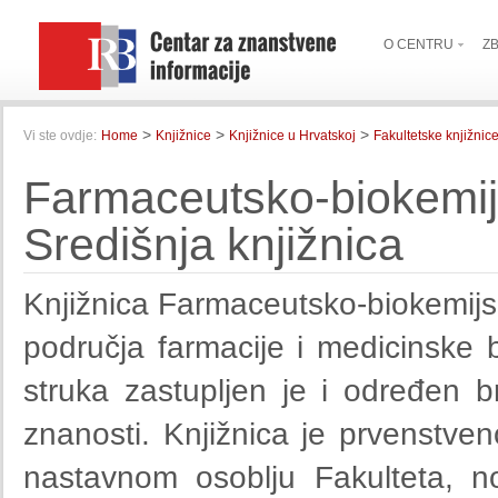
O CENTRU
Z
>
>
>
Vi ste ovdje:
Home
Knjižnice
Knjižnice u Hrvatskoj
Fakultetske knjižnic
Farmaceutsko-biokemijs
Središnja knjižnica
Knjižnica Farmaceutsko-biokemijsk
područja farmacije i medicinske bi
struka zastupljen je i određen br
znanosti. Knjižnica je prvenstve
nastavnom osoblju Fakulteta, n