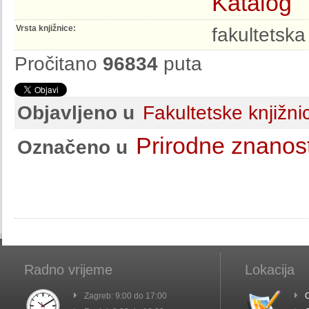
Katalog
Vrsta knjižnice:
fakultetska
Pročitano
96834
puta
Objavljeno u
Fakultetske knjižni
Prirodne znanost
Označeno u
Radno vrijeme
Lokacija
Zagreb: 9:00 do 17:00
C