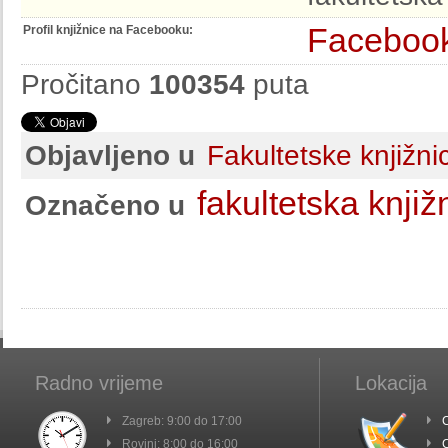
Faceboo
Profil knjižnice na Facebooku:
Pročitano
100354
puta
Objavljeno u
Fakultetske knjižni
fakultetska knjiž
Označeno u
Radno vrijeme
Lokacija
Zagreb: 9:00 do 17:00
C
Rovinj: 8:00 do 16:00
C