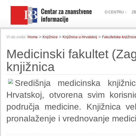
O CENTRU
Z
>
>
>
Vi ste ovdje:
Home
Knjižnice
Knjižnice u Hrvatskoj
Fakultetske knjižnic
Medicinski fakultet (Za
knjižnica
Središnja medicinska knjižn
Hrvatskoj, otvorena svim korisn
područja medicine. Knjižnica ve
pronalaženje i vrednovanje medici