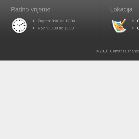
Radno vrijeme
Lokacija
Zagreb: 9:00 do 17:00
C
Rovinj: 8:00 do 16:00
C
© 2016. Centar za znanst