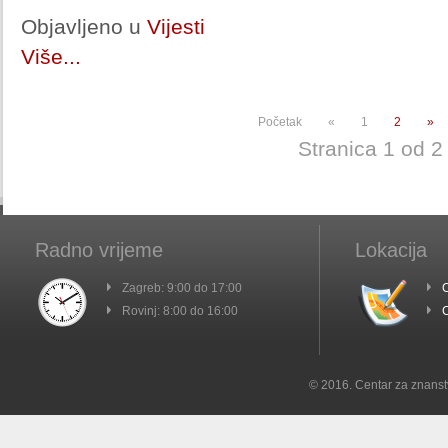
Objavljeno u
Vijesti
Više...
Početak
«
1
2
»
Stranica 1 od 2
Radno vrijeme
Lokacija
Zagreb: 9:00 do 17:00
C
Rovinj: 8:00 do 16:00
C
© 2016. Centar za znanst