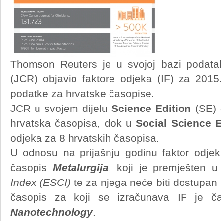
Thomson Reuters je u svojoj bazi podat
(JCR) objavio faktore odjeka (IF) za 20
podatke za hrvatske časopise.
JCR u svojem dijelu
Science Edition
(SE) 
hrvatska časopisa, dok u
Social Science E
odjeka za 8 hrvatskih časopisa.
U odnosu na prijašnju godinu faktor odje
časopis
Metalurgija
, koji je premješten u
Index (ESCI)
te za njega neće biti dostupan 
časopis za koji se izračunava IF je 
Nanotechnology
.