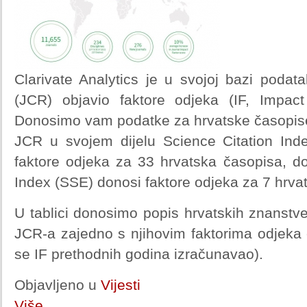
Clarivate Analytics je u svojoj bazi podat
(JCR) objavio faktore odjeka (IF, Impac
Donosimo vam podatke za hrvatske časopis
JCR u svojem dijelu Science Citation In
faktore odjeka za 33 hrvatska časopisa, do
Index (SSE) donosi faktore odjeka za 7 hrva
U tablici donosimo popis hrvatskih znanstv
JCR-a zajedno s njihovim faktorima odjeka 
se IF prethodnih godina izračunavao).
Objavljeno u
Vijesti
Više...