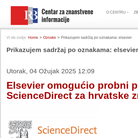
O CENTRU
Z
>
>
Vi ste ovdje:
Home
Oznake
Prikazujem sadržaj po oznakama: elsevier
Prikazujem sadržaj po oznakama: elsevie
Utorak, 04 Ožujak 2025 12:09
Elsevier omogućio probni p
ScienceDirect za hrvatske 