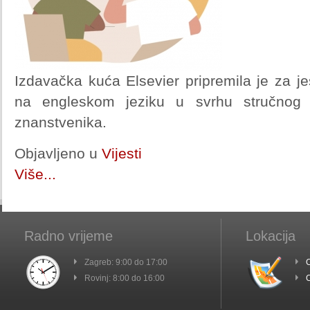
Izdavačka kuća Elsevier pripremila je za je
na engleskom jeziku u svrhu stručnog u
znanstvenika.
Objavljeno u
Vijesti
Više...
Radno vrijeme
Lokacija
Zagreb: 9:00 do 17:00
C
Rovinj: 8:00 do 16:00
C