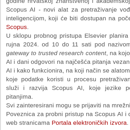
godine hrvatskoj znanstvenoj i akademskoj 
Scopus AI - novi alat za pretraživanje v
inteligencijom, koji će biti dostupan na poč
Scopus
.
U sklopu probnog pristupa Elsevier planira 
rujna 2024. od 10 do 11 sati pod naziv
gateway to trusted research content
, na koj
AI i dani odgovori na najčešća pitanja vezan
AI i kako funkcionira, na koji način se alato
koje podatke koristi u procesu pretraživa
služi i razvija Scopus AI, koje jezike p
pitanjima.
Svi zainteresirani mogu se prijaviti na mrežn
Poveznica za probni pristup na Scopus AI i o
web stranicama
Portala elektroničkih izvora
.