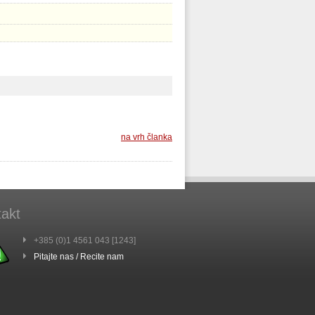
na vrh članka
akt
+385 (0)1 4561 043 [1243]
Pitajte nas / Recite nam