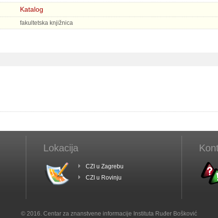
Katalog
fakultetska knjižnica
Lokacija
Kont
CZI u Zagrebu
CZI u Rovinju
© 2016. Centar za znanstvene informacije Instituta Ruđer Bošković