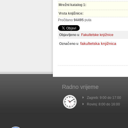
Mrežni katalog 1:
Vrsta knjižnice:
Pročitano
94495
puta
Objavljeno u
Fakultetske knjižnice
fakultetska knjižnica
Označeno u
Radno vrijeme
Zagreb: 9:00 do 17:00
Rovinj: 8:00 do 16:00