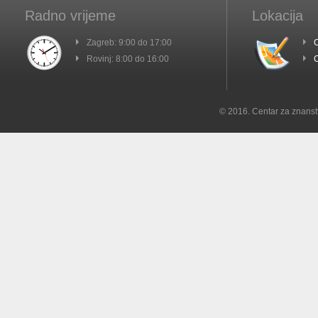
Radno vrijeme
Lokacija
Zagreb: 9:00 do 17:00
C
Rovinj: 8:00 do 16:00
C
© 2016. Centar za znanst