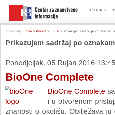
O CENTRU
Z
>
>
>
Vi ste ovdje:
Home
Projekti
FULIR
Prikazujem sadržaj po oznakama: b
Prikazujem sadržaj po oznakam
Ponedjeljak, 05 Rujan 2016 13:4
BioOne Complete
BioOne Complete
sa
i u otvorenom pristup
znanosti o okolišu. Obilježava ju