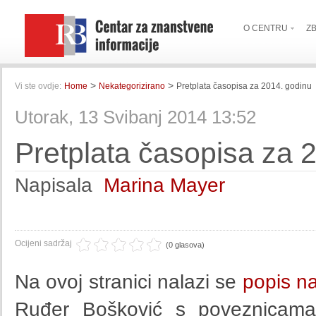
O CENTRU
Z
>
>
Vi ste ovdje:
Home
Nekategorizirano
Pretplata časopisa za 2014. godinu
Utorak, 13 Svibanj 2014 13:52
Pretplata časopisa za 
Napisala
Marina Mayer
Ocijeni sadržaj
(0 glasova)
Na ovoj stranici nalazi se
popis na
Ruđer Bošković s poveznicama 