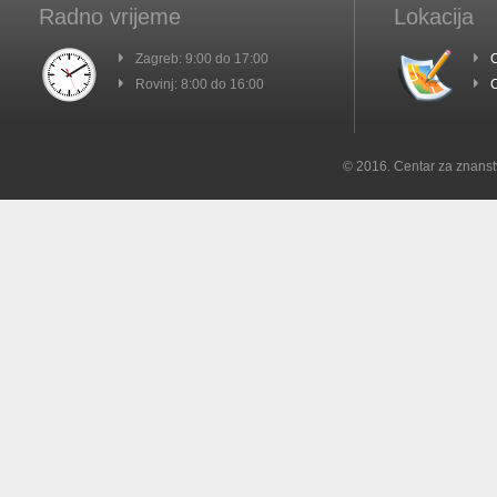
Radno vrijeme
Lokacija
Zagreb: 9:00 do 17:00
C
Rovinj: 8:00 do 16:00
C
© 2016. Centar za znanst