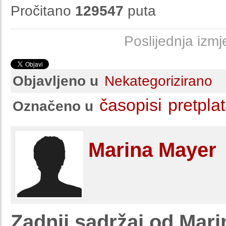
Pročitano
129547
puta
Poslijednja izm
Objavljeno u
Nekategorizirano
časopisi
pretpla
Označeno u
Marina Mayer
Zadnji sadržaj od Mar