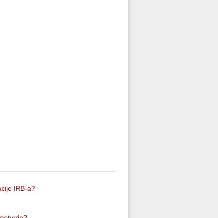
cije IRB-a?
 potvrde?