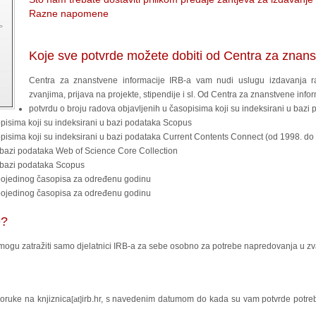
Razne napomene
Koje sve potvrde možete dobiti od Centra za znans
Centra za znanstvene informacije IRB-a vam nudi uslugu izdavanja r
zvanjima, prijava na projekte, stipendije i sl. Od Centra za znanstvene info
potvrdu o broju radova objavljenih u časopisima koji su indeksirani u baz
opisima koji su indeksirani u bazi podataka Scopus
opisima koji su indeksirani u bazi podataka Current Contents Connect (od 1998. do
 u bazi podataka Web of Science Core Collection
u bazi podataka Scopus
) pojedinog časopisa za određenu godinu
pojedinog časopisa za određenu godinu
e?
a mogu zatražiti samo djelatnici IRB-a za sebe osobno za potrebe napredovanja u zva
oruke na knjiznica
irb.hr, s navedenim datumom do kada su vam potvrde potre
[at]