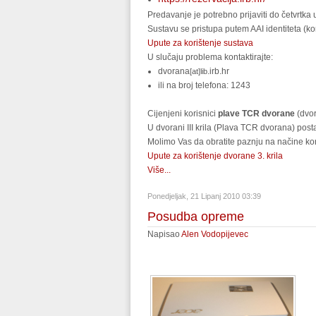
Predavanje je potrebno prijaviti do četvrtka
Sustavu se pristupa putem AAI identiteta (kor
Upute za korištenje sustava
U slučaju problema kontaktirajte:
dvorana
.irb.hr
[at]lib
ili na broj telefona: 1243
Cijenjeni korisnici
plave TCR dvorane
(dvora
U dvorani III krila (Plava TCR dvorana) post
Molimo Vas da obratite paznju na načine ko
Upute za korištenje dvorane 3. krila
Više...
Ponedjeljak, 21 Lipanj 2010 03:39
Posudba opreme
Napisao
Alen Vodopijevec