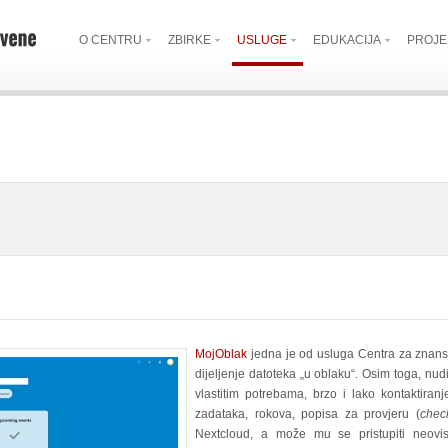
O CENTRU
ZBIRKE
USLUGE
EDUKACIJA
PROJE
MojOblak
jedna je od usluga Centra za znans
dijeljenje datoteka „u oblaku“. Osim toga, nudi
vlastitim potrebama, brzo i lako kontaktiran
zadataka, rokova, popisa za provjeru (
check
Nextcloud, a može mu se pristupiti neovis