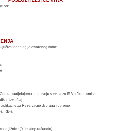
POSLUŽITELJI CENTRA
se od:
ŠENJA
ključivo tehnologije otvorenog koda:
a,
ne
Centra, sudjelujemo i u razvoju servisa za IRB u širem smislu:
išnji izvještaj
 aplikacije za Rezervacije dvorana i opreme
-a IRB-a
a knjižnice (9 desktop računala)