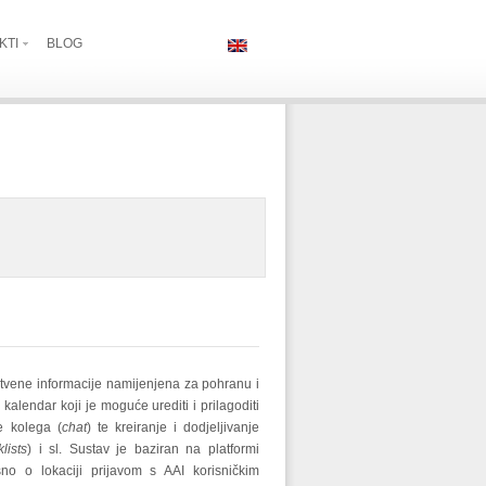
KTI
BLOG
tvene informacije namijenjena za pohranu i
 kalendar koji je moguće urediti i prilagoditi
je kolega (
chat
) te kreiranje i dodjeljivanje
lists
) i sl. Sustav je baziran na platformi
no o lokaciji prijavom s AAI korisničkim