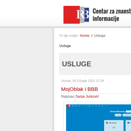
>
Vi ste ovdje:
Home
Usluge
Usluge
USLUGE
Utorak, 09 Ožujak 2021 12:39
MojOblak i BBB
Napisao
Sanja Jurković