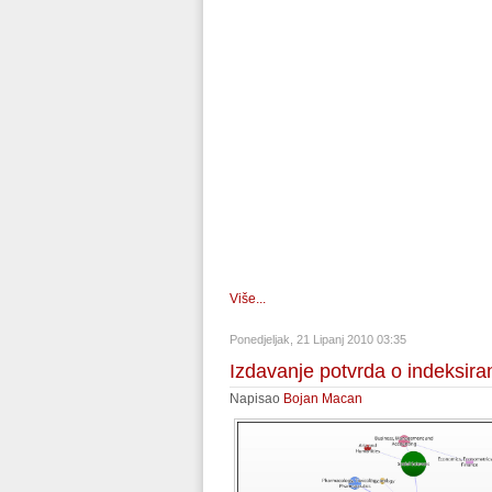
Više...
Ponedjeljak, 21 Lipanj 2010 03:35
Izdavanje potvrda o indeksirano
Napisao
Bojan Macan