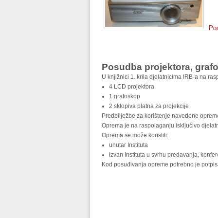
Pos
Posudba projektora, grafo
U knjižnici 1. krila djelatnicima IRB-a na r
4 LCD projektora
1 grafoskop
2 sklopiva platna za projekcije
Predbilježbe za korištenje navedene opreme po
Oprema je na raspolaganju isključivo djelat
Oprema se može koristiti:
unutar Instituta
izvan Instituta u svrhu predavanja, konfere
Kod posuđivanja opreme potrebno je potpisat