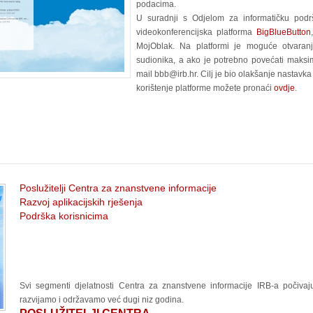
podacima.
U suradnji s Odjelom za informatičku pod
videokonferencijska platforma
BigBlueButton
MojOblak. Na platformi je moguće otvaranj
sudionika, a ako je potrebno povećati maksim
mail
bbb@irb.hr
. Cilj je bio olakšanje nastav
korištenje platforme možete pronaći
ovdje
.
Poslužitelji Centra za znanstvene informacije
Razvoj aplikacijskih rješenja
Podrška korisnicima
Svi segmenti djelatnosti Centra za znanstvene informacije IRB-a počivaju
razvijamo i održavamo već dugi niz godina.