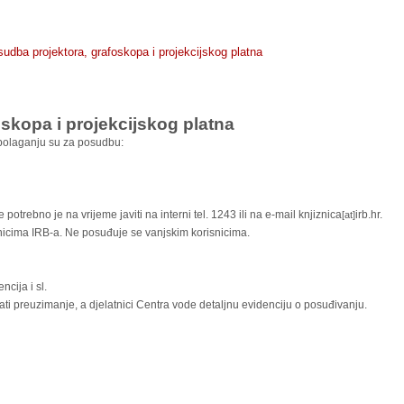
udba projektora, grafoskopa i projekcijskog platna
skopa i projekcijskog platna
aspolaganju su za posudbu:
trebno je na vrijeme javiti na interni tel. 1243 ili na e-mail knjiznica
irb.hr.
[at]
nicima IRB-a. Ne posuđuje se vanjskim korisnicima.
ncija i sl.
i preuzimanje, a djelatnici Centra vode detaljnu evidenciju o posuđivanju.