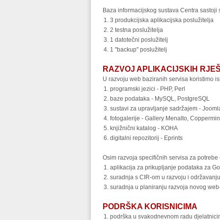
Baza informacijskog sustava Centra sastoji 
3 produkcijska aplikacijska poslužitelja
2 testna poslužitelja
1 datotečni poslužitelj
1 "backup" poslužitelj
RAZVOJ APLIKACIJSKIH RJE
U razvoju web baziranih servisa koristimo is
programski jezici - PHP, Perl
baze podataka - MySQL, PostgreSQL
sustavi za upravljanje sadržajem - Jooml
fotogalerije - Gallery Menalto, Coppermi
knjižnični katalog - KOHA
digitalni repozitorij - Eprints
Osim razvoja specifičnih servisa za potrebe 
aplikacija za prikupljanje podataka za God
suradnja s CIR-om u razvoju i održavanju
suradnja u planiranju razvoja novog web
PODRŠKA KORISNICIMA
podrška u svakodnevnom radu djelatnicim