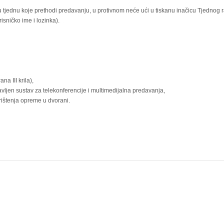
 u tjednu koje prethodi predavanju, u protivnom neće ući u tiskanu inačicu Tjednog 
isničko ime i lozinka).
na III krila),
avljen sustav za telekonferencije i multimedijalna predavanja,
rištenja opreme u dvorani.