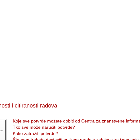
sti i citiranosti radova
Koje sve potvrde možete dobiti od Centra za znanstvene informa
Tko sve može naručiti potvrde?
Kako zatražiti potvrde?
Što nam trebate dostaviti prilikom predaje zahtjeva za izdavanje