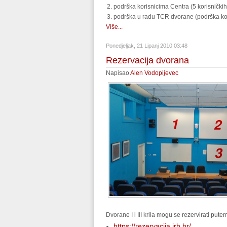
podrška korisnicima Centra (5 korisničkih
podrška u radu TCR dvorane (podrška kor
Više...
Ponedjeljak, 21 Lipanj 2010 03:48
Rezervacija dvorana
Napisao
Alen Vodopijevec
Dvorane I i III krila mogu se rezervirati pute
https://rezervacija.irb.hr/