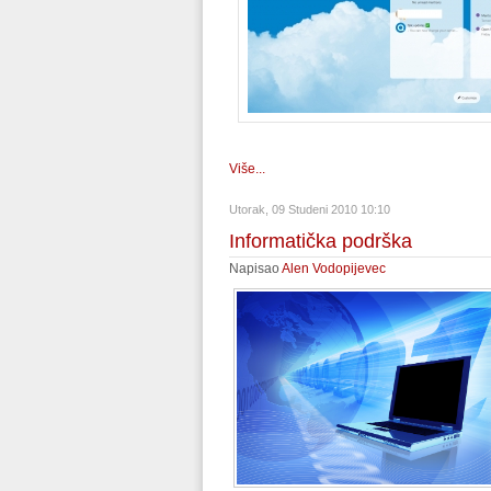
Više...
Utorak, 09 Studeni 2010 10:10
Informatička podrška
Napisao
Alen Vodopijevec