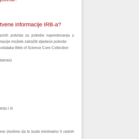
tvene informacije IRB-a?
aznih potvrda za potrebe napredovanja u
rmacije možete zatražiti sljedeće potvrde:
i podataka Web of Science Core Collection
 danas)
nju i sl.
bne (molimo da to bude minimalno 5 radnih