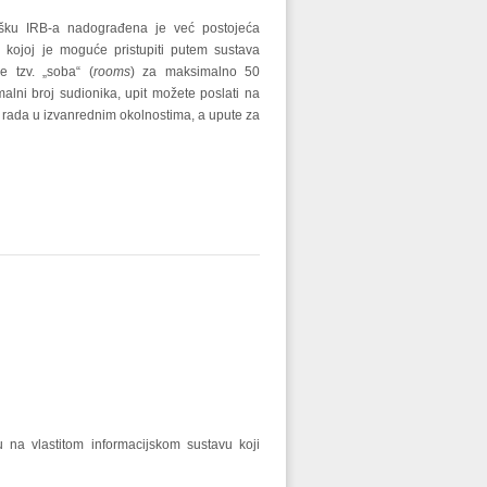
ršku IRB-a nadograđena je već postojeća
, kojoj je moguće pristupiti putem sustava
e tzv. „soba“ (
rooms
) za maksimalno 50
alni broj sudionika, upit možete poslati na
ka rada u izvanrednim okolnostima, a upute za
 na vlastitom informacijskom sustavu koji