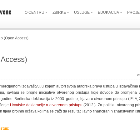
O CENTRU
ZBIRKE
USLUGE
EDUKACIJA
PROJE
tup (Open Access)
 Access)
v
omercijalnom izdavaštvu, u kojem autori svoja autorska prava ustupaju izdavačima 
ju, javljaju se brojne inicijative otvorenog pristupa koje dovode do promjen
2. godine, Berlinska deklaracija iz 2003. godine, Izjava o otvorenom pristupu (IFLA,
ošenje
Hrvatske deklaracije o otvorenom pristupu
(2012.). Za politiku otvorenog pri
 tijela brojnih država kojima se traži da rezultati javno financiranih znanstvenih i
istup: