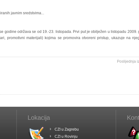
ciranih javnim sredstvima...
e godine održava se od 19.-23. listopada. Prvi put je obilježen u listopadu 2009. 
ri, promotivni materijali) kojima se promovira otvoreni pristup, ukazuje na nje
Poslijednja 
Lokacija
Kont
CZI u Zagrebu
CZI u Rovinju