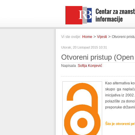
>
>
Vi ste ovdje:
Home
Vijesti
Otvoreni pris
Utorak, 20 Listopad 2015 10:31
Otvoreni pristup (Open
Napisala
Sofija Konjević
Kao alternativa k
skupo ga naplaću
inicijativa iz 200
polazište za don
preporuke državnih
Što je otvoreni pr