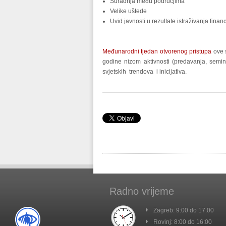
Suradnja među područjima
Velike uštede
Uvid javnosti u rezultate istraživanja finan
Međunarodni tjedan otvorenog pristupa
ove s
godine nizom aktivnosti (predavanja, semina
svjetskih trendova i inicijativa.
Radno vrijeme
Zagreb: 9:00 do 17:00
Rovinj: 8:00 do 16:00