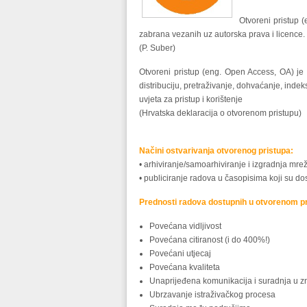
Otvoreni pristup (
zabrana vezanih uz autorska prava i licence.
(P. Suber)
Otvoreni pristup (eng. Open Access, OA) je
distribuciju, pretraživanje, dohvaćanje, inde
uvjeta za pristup i korištenje
(Hrvatska deklaracija o otvorenom pristupu)
Načini ostvarivanja otvorenog pristupa:
• arhiviranje/samoarhiviranje i izgradnja mrež
• publiciranje radova u časopisima koji su do
Prednosti radova dostupnih u otvorenom pr
Povećana vidljivost
Povećana citiranost (i do 400%!)
Povećani utjecaj
Povećana kvaliteta
Unaprijeđena komunikacija i suradnja u zn
Ubrzavanje istraživačkog procesa