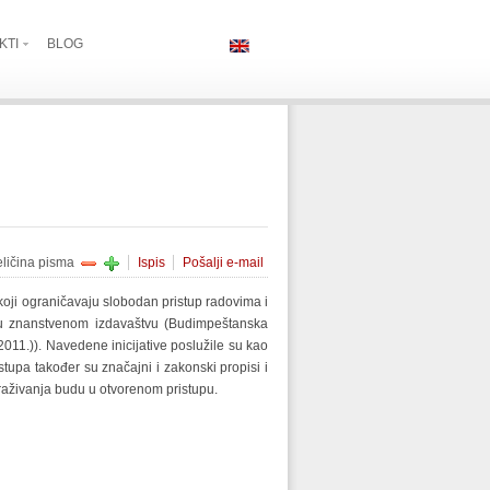
KTI
BLOG
eličina pisma
Ispis
Pošalji e-mail
koji ograničavaju slobodan pristup radovima i
a u znanstvenom izdavaštvu (Budimpeštanska
 2011.)). Navedene inicijative poslužile su kao
stupa također su značajni i zakonski propisi i
straživanja budu u otvorenom pristupu.