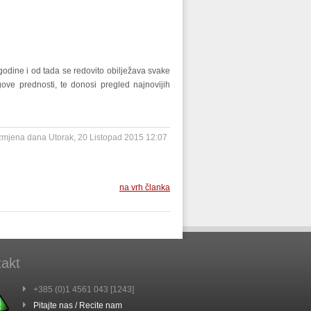
godine i od tada se redovito obilježava svake
gove prednosti, te donosi pregled najnovijih
izmjena dana Utorak, 20 Listopad 2015 12:07
na vrh članka
akt
+385 (0)1 4561 043 [1243]
Pitajte nas / Recite nam