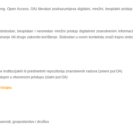
eng. Open Access, OA) literaturi podrazumijeva digitalni, mrežni, besplatni pristup 
 slobodan, besplatan i neometan mrežni pristup digitalnim znanstvenim informaci
ksiranje i/ili drugo zakonito korištenje. Slobodan u ovom kontekstu znači trajno slob
e institucijskih ili predmetnih repozitorija znanstvenih radova (zeleni put OA)
stupni u otvorenom pristupu (zlatni put OA)
istupu:
anosti, gospodarstvu i društvu