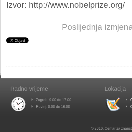
Izvor: http://www.nobelprize.org/
Poslijednja izmjen
Radno vrijeme
Lokacija
Zagreb: 9:00 do 17:00
C
Rovinj: 8:00 do 16:00
C
© 2016. Centar za znanst