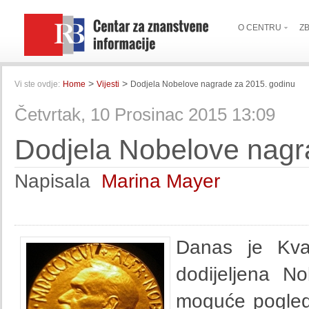
O CENTRU
Z
>
>
Vi ste ovdje:
Home
Vijesti
Dodjela Nobelove nagrade za 2015. godinu
Četvrtak, 10 Prosinac 2015 13:09
Dodjela Nobelove nagr
Napisala
Marina Mayer
Danas je Kvar
dodijeljena N
moguće pogled