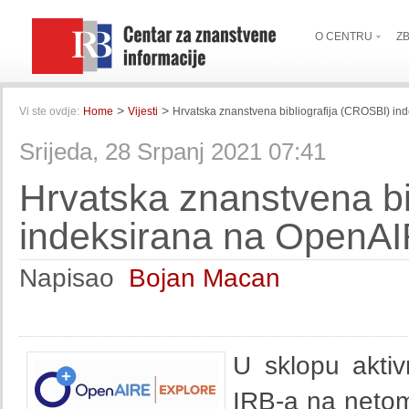
O CENTRU
Z
>
>
Vi ste ovdje:
Home
Vijesti
Hrvatska znanstvena bibliografija (CROSBI) i
Srijeda, 28 Srpanj 2021 07:41
Hrvatska znanstvena bi
indeksirana na OpenAI
Napisao
Bojan Macan
U sklopu aktiv
IRB-a na neto