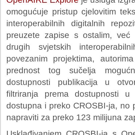
omogućuje pristup cjelovitim tek
interoperabilnih digitalnih repoz
preuzete zapise s ostalim, već p
drugih svjetskih interoperabil
povezanim projektima, autorima
prednost tog sučelja mogućnos
dostupnosti publikacija u otv
filtriranja prema dostupnosti 
dostupna i preko CROSBI-ja, no
napraviti za preko 123 milijuna zapi
Usklađivanjem CROSBI-ja s Ope