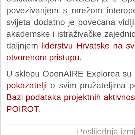
povezivanjem s mrežom interoperab
svijeta dodatno je povećana vidlj
akademske i istraživačke zajednice
daljnjem
liderstvu Hrvatske na sv
otvorenom pristupu
.
U sklopu OpenAIRE Explorea su d
pokazatelji
o svim pružateljima 
Bazi podataka projektnih aktivnos
POIROT
.
Poslijednja iz