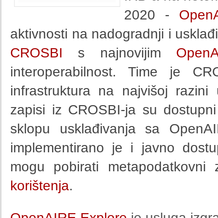
2020 -
Open
aktivnosti na nadogradnji i uskla
CROSBI
s najnovijim
OpenA
interoperabilnost. Time je C
infrastruktura na najvišoj razi
zapisi iz CROSBI-ja su dostupn
sklopu usklađivanja sa OpenA
implementirano je i javno dos
mogu pobirati metapodatkovni 
korištenja
.
OpenAIRE Explore
je usluga izg