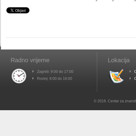
Radno vrijeme
Lokacija
Zagreb: 9:00 do 17:00
C
Rovinj: 8:00 do 16:00
C
© 2016. Centar za znanst