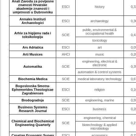
Anali Zavoda za povijesne
znanosti Hrvatske
ESCI
history
0,3
akademije znanosti i
umjetnosti u Dubrovniku
Annales Instituti
ESCI
archaeology
0,3
Archaeologici
public, environmental &
Arhiv za higijenu rada i
occupational health
SCIE
0,4
toksikologiju
toxicology
Ars Adriatica
ESCI
art
0,0
Arti Musices
AHCI
music
0,2
engineering, electrical &
electronic
Automatika
SCIE
0,3
automation & control systems
Biochemia Medica
SCIE
medical laboratory technology
0,6
Bogoslovska Smotra-
Ephemerides Theologicae
ESCI
religion
0,1
Zagrabienses
Brodogradnja
SCIE
engineering, marine
0,5
Business Systems
ESCI
business
0,2
Research Journal
engineering, chemical
Chemical and Biochemical
SCIE
0,2
Engineering Quarterly
biotechnology & applied
microbiology
Croatian Economic Survey
ESCI
economics
0,2