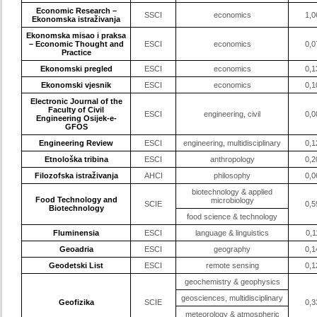
Economic Research –
SSCI
economics
1,0
Ekonomska istraživanja
Ekonomska misao i praksa
– Economic Thought and
ESCI
economics
0,0
Practice
Ekonomski pregled
ESCI
economics
0,1
Ekonomski vjesnik
ESCI
economics
0,1
Electronic Journal of the
Faculty of Civil
ESCI
engineering, civil
0,0
Engineering Osijek-e-
GFOS
Engineering Review
ESCI
engineering, multidisciplinary
0,1
Etnološka tribina
ESCI
anthropology
0,2
Filozofska istraživanja
AHCI
philosophy
0,0
biotechnology & applied
Food Technology and
microbiology
SCIE
0,5
Biotechnology
food science & technology
Fluminensia
ESCI
language & linguistics
0,1
Geoadria
ESCI
geography
0,1
Geodetski List
ESCI
remote sensing
0,1
geochemistry & geophysics
geosciences, multidisciplinary
Geofizika
SCIE
0,3
meteorology & atmospheric