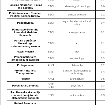
Policija i sigurnost – Police
ESCI
criminology & penology
0,0
and Security
Politička misao – Croatian
ESCI
political science
0,1
Political Science Review
agricultural economics &
Poljoprivreda
ESCI
0,4
policy
Pomorstvo-Scientific
Journal of Maritime
ESCI
transportation
0,2
Research
Portal : godišnjak
Hrvatskoga
ESCI
art
0,1
restauratorskog zavoda
Pravni Vjesnik
ESCI
law
0,1
Prilozi Instituta za
ESCI
archaeology
0,3
arheologiju u Zagrebu
Prolegomena
AHCI
philosophy
0,1
Promet - Traffic &
transportation science &
SCIE
0,1
Transportation
technology
Prostor
AHCI
architecture
0,6
SCIE
Psychiatria Danubina
psychiatry
0,3
SSCI
Rad Hrvatske akademije
znanosti i umjetnosti :
ESCI
mathematics
0,3
Matematičke znanosti
Radovi Zavoda za