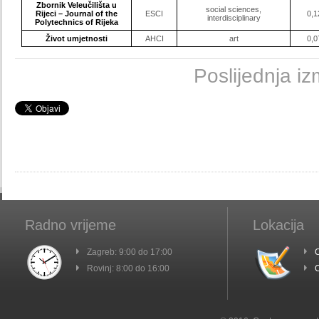
Zbornik Veleučilišta u
social sciences,
Rijeci – Journal of the
ESCI
0,1
interdisciplinary
Polytechnics of Rijeka
Život umjetnosti
AHCI
art
0,0
Poslijednja i
Radno vrijeme
Lokacija
Zagreb: 9:00 do 17:00
C
Rovinj: 8:00 do 16:00
C