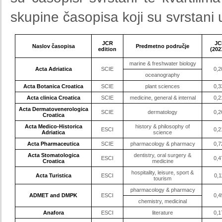
skupine časopisa koji su svrstani
JCR
JC
Naslov časopisa
Predmetno područje
edition
(202
marine & freshwater biology
Acta Adriatica
SCIE
0,2
oceanography
Acta Botanica Croatica
SCIE
plant sciences
0,3
Acta clinica Croatica
SCIE
medicine, general & internal
0,2
Acta Dermatovenerologica
SCIE
dermatology
0,2
Croatica
Acta Medico-Historica
history & philosophy of
ESCI
0,2
Adriatica
science
Acta Pharmaceutica
SCIE
pharmacology & pharmacy
0,7
Acta Stomatologica
dentistry, oral surgery &
ESCI
0,4
Croatica
medicine
hospitality, leisure, sport &
Acta Turistica
ESCI
0,1
tourism
pharmacology & pharmacy
ADMET and DMPK
ESCI
0,4
chemistry, medicinal
Anafora
ESCI
literature
0,1