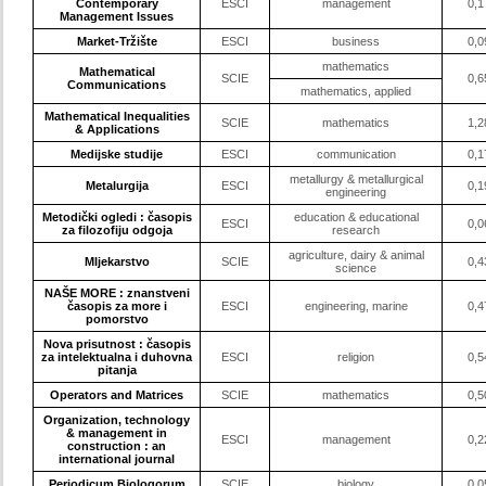
Contemporary
ESCI
management
0,1
Management Issues
Market-Tržište
ESCI
business
0,0
mathematics
Mathematical
SCIE
0,6
Communications
mathematics, applied
Mathematical Inequalities
SCIE
mathematics
1,2
& Applications
Medijske studije
ESCI
communication
0,1
metallurgy & metallurgical
Metalurgija
ESCI
0,1
engineering
Metodički ogledi : časopis
education & educational
ESCI
0,0
za filozofiju odgoja
research
agriculture, dairy & animal
Mljekarstvo
SCIE
0,4
science
NAŠE MORE : znanstveni
časopis za more i
ESCI
engineering, marine
0,4
pomorstvo
Nova prisutnost : časopis
za intelektualna i duhovna
ESCI
religion
0,5
pitanja
Operators and Matrices
SCIE
mathematics
0,5
Organization, technology
& management in
ESCI
management
0,2
construction : an
international journal
Periodicum Biologorum
SCIE
biology
0,0