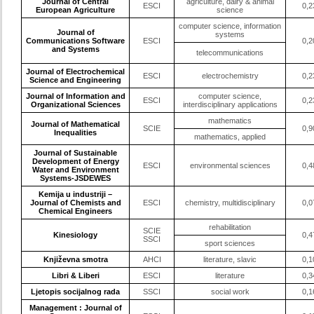
Journal of Central
agriculture, dairy & animal
ESCI
0,2
European Agriculture
science
computer science, information
Journal of
systems
Communications Software
ESCI
0,2
and Systems
telecommunications
Journal of Electrochemical
ESCI
electrochemistry
0,2
Science and Engineering
Journal of Information and
computer science,
ESCI
0,2
Organizational Sciences
interdisciplinary applications
mathematics
Journal of Mathematical
SCIE
0,9
Inequalities
mathematics, applied
Journal of Sustainable
Development of Energy
ESCI
environmental sciences
0,4
Water and Environment
Systems-JSDEWES
Kemija u industriji –
Journal of Chemists and
ESCI
chemistry, multidisciplinary
0,0
Chemical Engineers
rehabilitation
SCIE
Kinesiology
0,4
SSCI
sport sciences
Književna smotra
AHCI
literature, slavic
0,1
Libri & Liberi
ESCI
literature
0,3
Ljetopis socijalnog rada
SSCI
social work
0,1
Management : Journal of