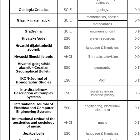
sciences
Geologia Croatica
SCIE
geology
0,4
mathematics, applied
Glasnik matematički
SCIE
0,4
mathematics
Građevinar
SCIE
engineering, civil
0,1
Hrvatske Vode
ESCI
water resources
0,0
Hrvatski dijalektološki
ESCI
language & linguistics
0,0
zbornik
Hrvatski filmski ljetopis
AHCI
film, radio, television
0,0
Hrvatski geografski
glasnik – Croatian
ESCI
geography
0,1
Geographical Bulletin
IKON-Journal of
ESCI
ART
0,1
Iconographic Studies
Interdisciplinary
social sciences,
Description of Complex
ESCI
0,3
interdisciplinary
Systems
International Journal of
engineering, electrical &
Electrical and Computer
ESCI
0,1
electronic
Engineering Systems
International review of the
aesthetics and sociology
AHCI
music
0,1
of music
Jezikoslovlje
ESCI
language & linguistics
0,1