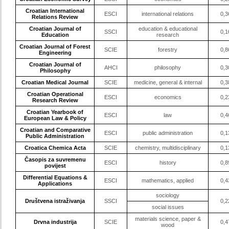
Croatian International
ESCI
international relations
0,3
Relations Review
Croatian Journal of
education & educational
SSCI
0,1
Education
research
Croatian Journal of Forest
SCIE
forestry
0,8
Engineering
Croatian Journal of
AHCI
philosophy
0,3
Philosophy
Croatian Medical Journal
SCIE
medicine, general & internal
0,3
Croatian Operational
ESCI
economics
0,2
Research Review
Croatian Yearbook of
ESCI
law
0,4
European Law & Policy
Croatian and Comparative
ESCI
public administration
0,1
Public Administration
Croatica Chemica Acta
SCIE
chemistry, multidisciplinary
0,1
Časopis za suvremenu
ESCI
history
0,8
povijest
Differential Equations &
ESCI
mathematics, applied
0,4
Applications
sociology
Društvena istraživanja
SSCI
0,2
social issues
materials science, paper &
Drvna industrija
SCIE
0,4
wood