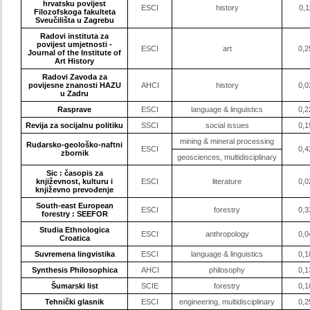
hrvatsku povijest
ESCI
history
0,1
Filozofskoga fakulteta
Sveučilišta u Zagrebu
Radovi instituta za
povijest umjetnosti -
ESCI
art
0,2
Journal of the Institute of
Art History
Radovi Zavoda za
povijesne znanosti HAZU
AHCI
history
0,0
u Zadru
Rasprave
ESCI
language & linguistics
0,2
Revija za socijalnu politiku
SSCI
social issues
0,1
mining & mineral processing
Rudarsko-geološko-naftni
ESCI
0,4
zbornik
geosciences, multidisciplinary
Sic : časopis za
književnost, kulturu i
ESCI
literature
0,0
književno prevođenje
South-east European
ESCI
forestry
0,3
forestry : SEEFOR
Studia Ethnologica
ESCI
anthropology
0,0
Croatica
Suvremena lingvistika
ESCI
language & linguistics
0,1
Synthesis Philosophica
AHCI
philosophy
0,1
Šumarski list
SCIE
forestry
0,1
Tehnički glasnik
ESCI
engineering, multidisciplinary
0,2