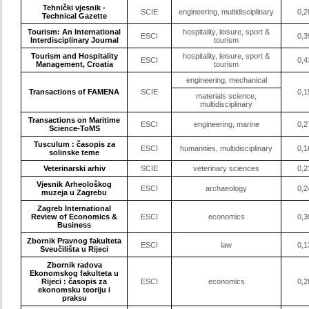
Tehnički vjesnik -
SCIE
engineering, multidisciplinary
0,2
Technical Gazette
Tourism: An International
hospitality, leisure, sport &
ESCI
0,3
Interdisciplinary Journal
tourism
Tourism and Hospitality
hospitality, leisure, sport &
ESCI
0,4
Management, Croatia
tourism
engineering, mechanical
Transactions of FAMENA
SCIE
0,1
materials science,
multidisciplinary
Transactions on Maritime
ESCI
engineering, marine
0,2
Science-ToMS
Tusculum : časopis za
ESCI
humanities, multidisciplinary
0,1
solinske teme
Veterinarski arhiv
SCIE
veterinary sciences
0,2
Vjesnik Arheološkog
ESCI
archaeology
0,2
muzeja u Zagrebu
Zagreb International
Review of Economics &
ESCI
economics
0,3
Business
Zbornik Pravnog fakulteta
ESCI
law
0,1
Sveučilišta u Rijeci
Zbornik radova
Ekonomskog fakulteta u
Rijeci : časopis za
ESCI
economics
0,2
ekonomsku teoriju i
praksu