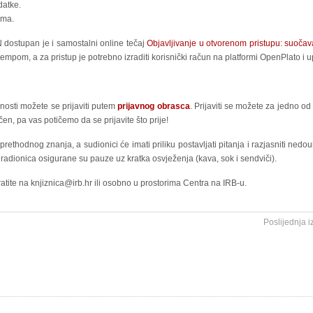
datke.
ima.
dostupan je i samostalni online tečaj
Objavljivanje u otvorenom pristupu: suočava
empom, a za pristup je potrebno izraditi korisnički račun na platformi OpenPlato i u
nosti možete se prijaviti putem
prijavnog obrasca
. Prijaviti se možete za jedno 
en, pa vas potičemo da se prijavite što prije!
ethodnog znanja, a sudionici će imati priliku postavljati pitanja i razjasniti nedoum
m radionica osigurane su pauze uz kratka osvježenja (kava, sok i sendviči).
atite na
knjiznica@irb.hr
ili osobno u prostorima Centra na IRB-u.
Poslijednja 