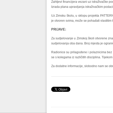
Zahtjevi financijera vezani uz istraživačke po
Izrada plana upravljanja istraživačkim podac
Uz Zimsku školu, u sklopu projekta PATTERN 
je otvoren svima, može se pohađati vlastitim t
PRIJAVE:
Za sudjelovanje u Zimskoj školi otvorene zna
sudjelovanja oba dana. Broj mjesta je ogranič
Radionice su prilagođene i polaznicima bez pr
se s kolegama iz različitih disciplina. Tijeko
Za dodatne informacije, slobodno nam se obr