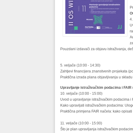
P
O
4.
U
ra
A
z
Pouzdani izdavači za objavu istraživanja, deši
5. veljače (10:00 - 14:30)
Zahtjevi financijera znanstvenih projekata (
Praktična izrada plana objavljivanja u skladu
Upravljanje istraživačkim podacima i FAIR
10. veljače (10:00 - 15:00)
Uvod u upravljanje istraživačkim podacima i 
Kako upravljati istraživačkim podacima: Uloge
Praktična primjena FAIR načela: kako opisati is
11. veljače (10:00 - 15:00)
Što je plan upravljanja istraživačkim podacima