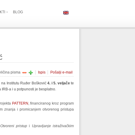
KTI
BLOG
ć
eličina pisma
Ispis
Pošalji e-mail
ti na Institutu Ruđer Bošković
4. i 5. veljače
te
 IRB-a i u potpunosti je besplatno.
projekta
PATTERN
, financiranog kroz program
jom znanja i promicanjem otvorenog pristupa
:
Otvoreni pristup
i
Upravljanje istraživačkim