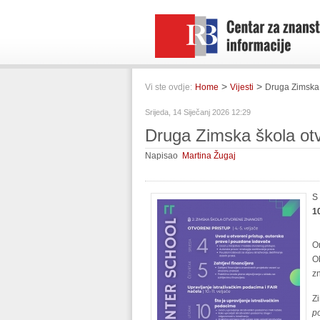
>
>
Vi ste ovdje:
Home
Vijesti
Druga Zimska 
Srijeda, 14 Siječanj 2026 12:29
Druga Zimska škola otv
Napisao
Martina Žugaj
S
10
O
O
z
Z
p