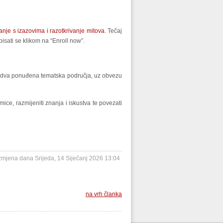
nje s izazovima i razotkrivanje mitova
. Tečaj
pisati se klikom na “Enroll now”.
od dva ponuđena tematska područja, uz obvezu
ice, razmijeniti znanja i iskustva te povezati
izmjena dana Srijeda, 14 Siječanj 2026 13:04
na vrh članka