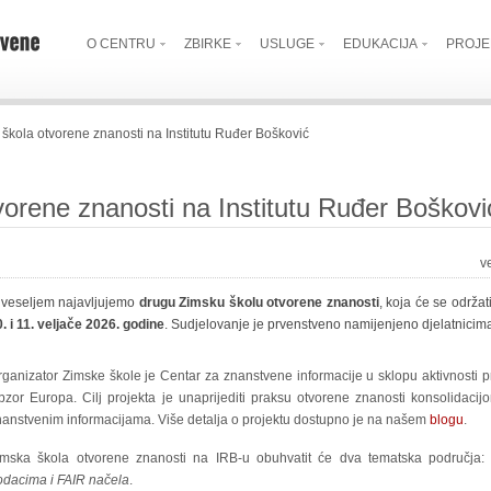
O CENTRU
ZBIRKE
USLUGE
EDUKACIJA
PROJE
škola otvorene znanosti na Institutu Ruđer Bošković
orene znanosti na Institutu Ruđer Boškovi
v
 veseljem najavljujemo
drugu Zimsku školu otvorene znanosti
, koja će se održa
. i 11. veljače 2026. godine
. Sudjelovanje je prvenstveno namijenjeno djelatnicima
rganizator Zimske škole je Centar za znanstvene informacije u sklopu aktivnosti 
bzor Europa. Cilj projekta je unaprijediti praksu otvorene znanosti konsolidaci
nanstvenim informacijama. Više detalja o projektu dostupno je na našem
blogu
.
imska škola otvorene znanosti na IRB-u obuhvatit će dva tematska područja
odacima i FAIR načela
.