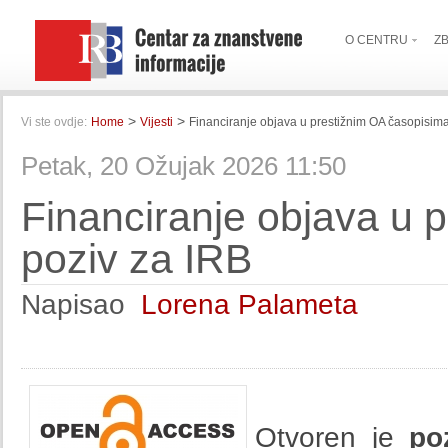
O CENTRU
Z
>
>
Vi ste ovdje:
Home
Vijesti
Financiranje objava u prestižnim OA časopisima
Petak, 20 Ožujak 2026 11:50
Financiranje objava u 
poziv za IRB
Napisao
Lorena Palameta
Otvoren je
po