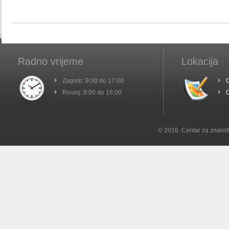
Radno vrijeme
Lokacija
Zagreb: 9:00 do 17:00
C
Rovinj: 8:00 do 16:00
C
© 2016. Centar za znanst