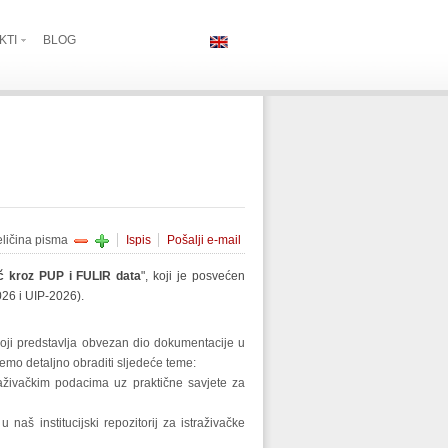
KTI
BLOG
eličina pisma
Ispis
Pošalji e-mail
č kroz PUP i FULIR data
", koji je posvećen
026 i UIP-2026).
koji predstavlja obvezan dio dokumentacije u
emo detaljno obraditi sljedeće teme:
aživačkim podacima uz praktične savjete za
aš institucijski repozitorij za istraživačke