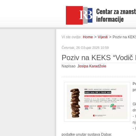
>
>
Vi ste ovdje:
Home
Vijesti
Poziv na KEKS
Četvrtak, 26 Ožujak 2026 10:59
Poziv na KEKS “Vodič 
Napisao
Josipa Karadžole
P
pr
G
d
-
n
-
podatke unutar sustava Dabar.