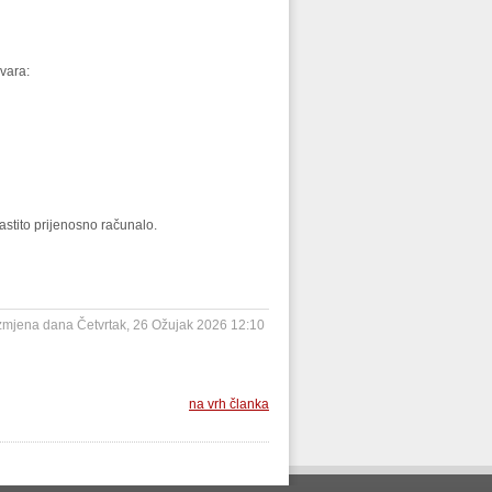
vara:
astito prijenosno računalo.
izmjena dana Četvrtak, 26 Ožujak 2026 12:10
na vrh članka