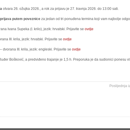
ja
otvara 26. ožujka 2026., a rok za prijavu je 27. travnja 2026. do 13:00 sati.
prijava putem poveznice
za jedan od tri ponuđena termina koji vam najbolje odgo
ana Ivana Supeka (I. krilo), jezik: hrvatski. Prijavite se
ovdje
ana III. krila, jezik: hrvatski. Prijavite se
ovdje
– dvorana III. krila, jezik: engleski. Prijavite se
ovdje
Ruđer Bošković, a predviđeno trajanje je 1,5 h. Preporuka je da sudionici ponesu vl
Poslijednja 