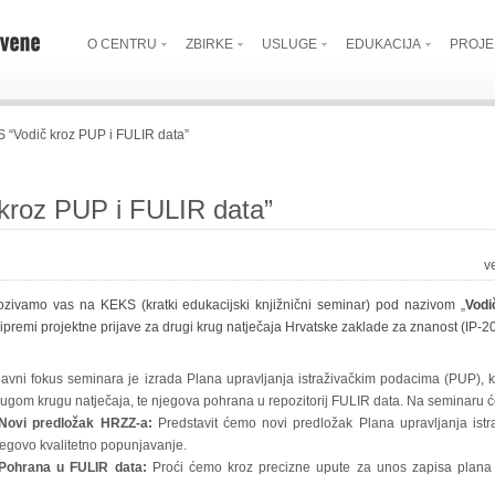
O CENTRU
ZBIRKE
USLUGE
EDUKACIJA
PROJE
 “Vodič kroz PUP i FULIR data”
kroz PUP i FULIR data”
v
ozivamo vas na KEKS (kratki edukacijski knjižnični seminar) pod nazivom „
Vodi
ipremi projektne prijave za drugi krug natječaja Hrvatske zaklade za znanost (IP-2
lavni fokus seminara je izrada Plana upravljanja istraživačkim podacima (PUP), 
rugom krugu natječaja, te njegova pohrana u repozitorij FULIR data. Na seminaru ć
Novi predložak HRZZ-a:
Predstavit ćemo novi predložak Plana upravljanja istr
jegovo kvalitetno popunjavanje.
Pohrana u FULIR data:
Proći ćemo kroz precizne upute za unos zapisa plana u n