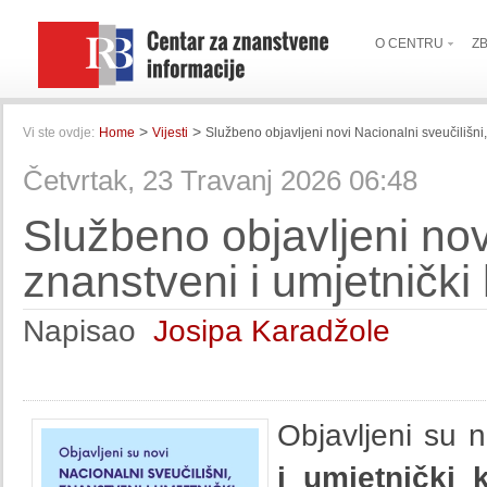
O CENTRU
Z
>
>
Vi ste ovdje:
Home
Vijesti
Službeno objavljeni novi Nacionalni sveučilišni, 
Četvrtak, 23 Travanj 2026 06:48
Službeno objavljeni nov
znanstveni i umjetnički 
Napisao
Josipa Karadžole
Objavljeni su 
i umjetnički kr