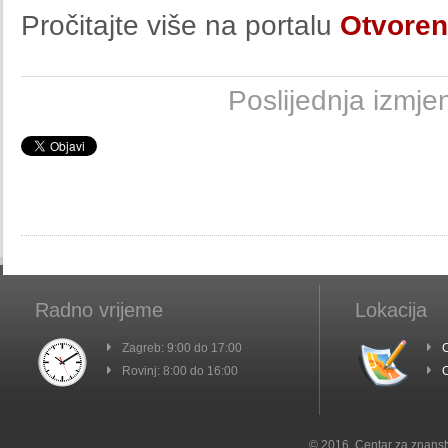
Pročitajte više na portalu
Otvoren
Poslijednja izmj
Radno vrijeme
Lokacija
Zagreb: 9:00 do 17:00
C
Rovinj: 8:00 do 16:00
C
© 2016. Centar za znanst