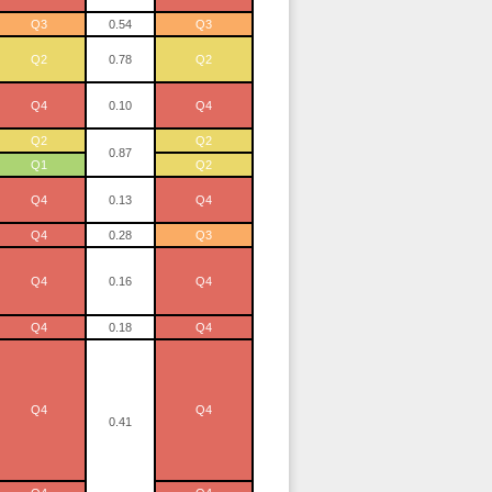
Q3
0.54
Q3
Q2
0.78
Q2
Q4
0.10
Q4
Q2
Q2
0.87
Q1
Q2
Q4
0.13
Q4
Q4
0.28
Q3
Q4
0.16
Q4
Q4
0.18
Q4
Q4
Q4
0.41