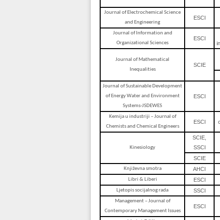
Journal of Electrochemical Science
ESCI
and Engineering
Journal of Information and
ESCI
Organizational Sciences
i
Journal of Mathematical
SCIE
Inequalities
Journal of Sustainable Development
of Energy Water and Environment
ESCI
Systems-JSDEWES
Kemija u industriji – Journal of
ESCI
Chemists and Chemical Engineers
SCIE,
SSCI
Kinesiology
SCIE
Književna smotra
AHCI
Libri & Liberi
ESCI
Ljetopis socijalnog rada
SSCI
Management – Journal of
ESCI
Contemporary Management Issues