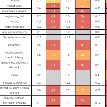
geology
1.3
Q2
1.1
Q3
0.64
mathematics
Q4
Q3
0.6
0.6
0.38
mathematics, applied
Q4
Q4
engineering, civil
0.7
Q4
0.9
Q4
0.13
history
<0.1
Q4
<0.1
Q4
0.00
water resources
<0.1
Q4
<0.1
Q4
0.02
language & linguistics
0.1
/
0.2
/
0.03
film, radio, television
<0.1
/
<0.1
/
0.00
geography
0.5
Q4
0.4
Q4
0.15
social sciences,
0.6
Q3
0.6
Q3
0.26
interdisciplinary
engineering, electrical &
1.3
Q4
0.9
Q4
0.20
electronic
music
0.2
/
0.2
/
0.40
language & linguistics
0.2
/
<0.1
/
0.10
agriculture, dairy & animal
0.8
Q4
0.7
Q3
0.21
science
computer science,
Q4
Q4
information systems
0.7
0.7
0.17