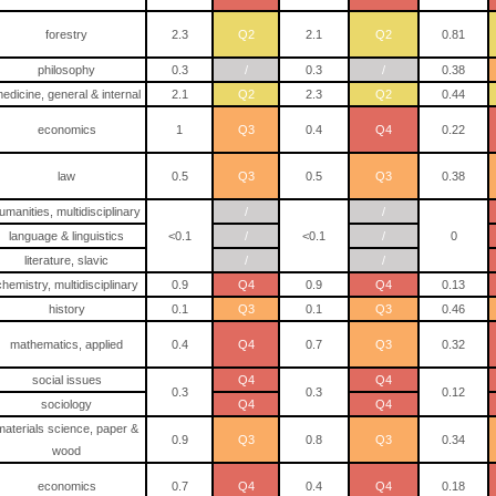
forestry
2.3
Q2
2.1
Q2
0.81
philosophy
0.3
/
0.3
/
0.38
edicine, general & internal
2.1
Q2
2.3
Q2
0.44
economics
1
Q3
0.4
Q4
0.22
law
0.5
Q3
0.5
Q3
0.38
umanities, multidisciplinary
/
/
language & linguistics
<0.1
/
<0.1
/
0
literature, slavic
/
/
chemistry, multidisciplinary
0.9
Q4
0.9
Q4
0.13
history
0.1
Q3
0.1
Q3
0.46
mathematics, applied
0.4
Q4
0.7
Q3
0.32
social issues
Q4
Q4
0.3
0.3
0.12
sociology
Q4
Q4
materials science, paper &
0.9
Q3
0.8
Q3
0.34
wood
economics
0.7
Q4
0.4
Q4
0.18