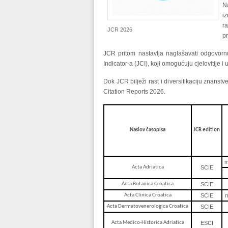
N
i
r
JCR 2026
pr
JCR pritom nastavlja naglašavati odgovornu 
Indicator-a (JCI), koji omogućuju cjelovitije 
Dok JCR bilježi rast i diversifikaciju znans
Citation Reports 2026.
Naslov časopisa
JCR edition
m
Acta Adriatica
SCIE
Acta Botanica Croatica
SCIE
Acta Clinica Croatica
SCIE
m
Acta Dermatovenerologica Croatica
SCIE
Acta Medico-Historica Adriatica
ESCI