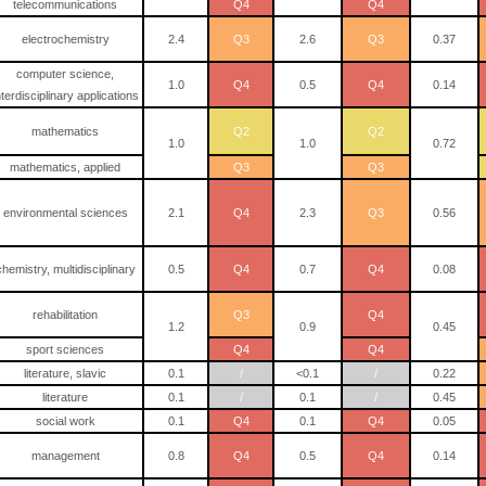
telecommunications
Q4
Q4
electrochemistry
2.4
Q3
2.6
Q3
0.37
computer science,
1.0
Q4
0.5
Q4
0.14
nterdisciplinary applications
mathematics
Q2
Q2
1.0
1.0
0.72
mathematics, applied
Q3
Q3
environmental sciences
2.1
Q4
2.3
Q3
0.56
chemistry, multidisciplinary
0.5
Q4
0.7
Q4
0.08
rehabilitation
Q3
Q4
1.2
0.9
0.45
sport sciences
Q4
Q4
literature, slavic
0.1
/
<0.1
/
0.22
literature
0.1
/
0.1
/
0.45
social work
0.1
Q4
0.1
Q4
0.05
management
0.8
Q4
0.5
Q4
0.14