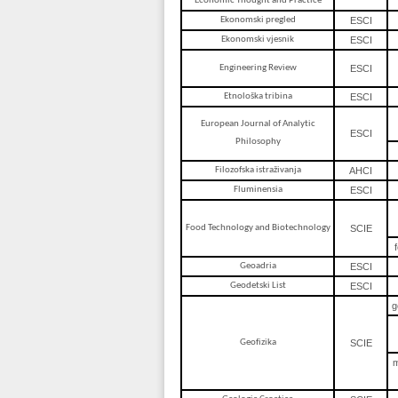
Economic Thought and Practice
Ekonomski pregled
ESCI
Ekonomski vjesnik
ESCI
Engineering Review
ESCI
Etnološka tribina
ESCI
European Journal of Analytic
ESCI
Philosophy
Filozofska istraživanja
AHCI
Fluminensia
ESCI
Food Technology and Biotechnology
SCIE
Geoadria
ESCI
Geodetski List
ESCI
g
Geofizika
SCIE
m