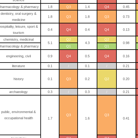
science
pharmacology & pharmacy
1.8
Q3
1.4
Q4
0.45
dentistry, oral surgery &
1.8
Q3
1.8
Q3
0.73
medicine
hospitality, leisure, sport &
0.4
Q4
0.4
Q4
0.13
tourism
chemistry, medicinal
Q2
Q2
5.1
4.3
0.98
pharmacology & pharmacy
Q1
Q1
engineering, civil
0.9
Q4
0.5
Q4
0.16
literature
0.1
/
0.1
/
0.21
history
0.1
Q3
0.2
Q2
0.20
archaeology
0.3
/
0.3
/
0.21
public, environmental &
Q3
Q3
occupational health
1.7
1.6
0.41