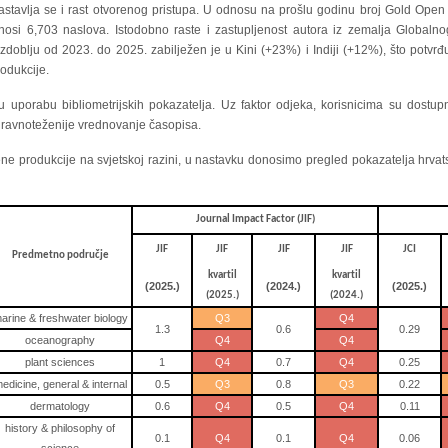
astavlja se i rast otvorenog pristupa. U odnosu na prošlu godinu broj Gold Op
znosi 6,703 naslova. Istodobno raste i zastupljenost autora iz zemalja Globalnog 
azdoblju od 2023. do 2025. zabilježen je u Kini (+23%) i Indiji (+12%), što potvr
odukcije.
uporabu bibliometrijskih pokazatelja. Uz faktor odjeka, korisnicima su dostupni
i uravnoteženije vrednovanje časopisa.
tvene produkcije na svjetskoj razini, u nastavku donosimo pregled pokazatelja hr
Journal Impact Factor (JIF)
JIF
JIF
JIF
JIF
JCI
Predmetno područje
kvartil
kvartil
(2025.)
(2024.)
(2025.)
(2025.)
(2024.)
arine & freshwater biology
Q3
Q4
1.3
0.6
0.29
oceanography
Q4
Q4
plant sciences
1
Q4
0.7
Q4
0.25
edicine, general & internal
0.5
Q3
0.8
Q3
0.22
dermatology
0.6
Q4
0.5
Q4
0.11
history & philosophy of
0.1
Q4
0.1
Q4
0.06