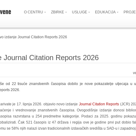
O CENTRU
ZBIRKE
USLUGE
EDUKACIJA
PROJE
vo izdanje Journal Citation Reports 2026
e Journal Citation Reports 2026
v
iše od 22 tisuće znanstvenih časopisa dobilo je nove pokazatelje utjecaja u u
eports 2026.
arivate je 17. lipnja 2026. objavio novo izdanje
Journal Citation Reports
(JCR) 202
raćenje i vrednovanje znanstvenih časopisa. Ovogodišnje izdanje donosi biblio
asopisa razvrstana u 254 predmetne kategorije. Podaci za 2025. godinu pokazu
obalizirati. Čak 521 časopis iz 47 država i regija ove je godine prvi put dobio fa
mu se 58% njih nalazi izvan tradicionalnih izdavačkih središta u SAD-u i zapadnoj