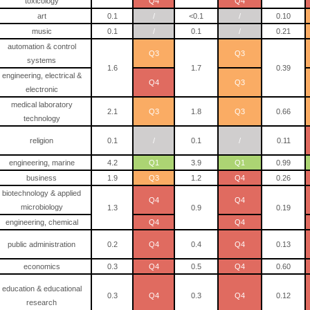
toxicology
Q4
Q4
art
0.1
/
<0.1
/
0.10
music
0.1
/
0.1
/
0.21
automation & control
Q3
Q3
systems
1.6
1.7
0.39
engineering, electrical &
Q4
Q3
electronic
medical laboratory
2.1
Q3
1.8
Q3
0.66
technology
religion
0.1
/
0.1
/
0.11
engineering, marine
4.2
Q1
3.9
Q1
0.99
business
1.9
Q3
1.2
Q4
0.26
biotechnology & applied
Q4
Q4
microbiology
1.3
0.9
0.19
engineering, chemical
Q4
Q4
public administration
0.2
Q4
0.4
Q4
0.13
economics
0.3
Q4
0.5
Q4
0.60
education & educational
0.3
Q4
0.3
Q4
0.12
research