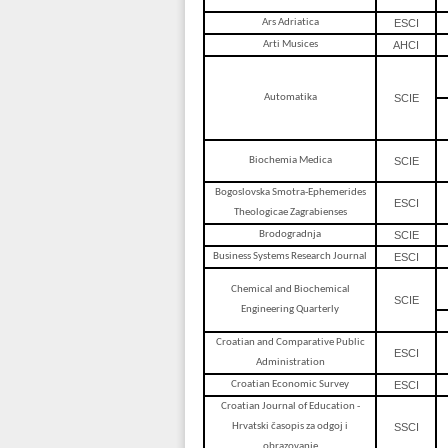
Ars Adriatica
ESCI
Arti Musices
AHCI
Automatika
SCIE
Biochemia Medica
SCIE
Bogoslovska Smotra-Ephemerides
ESCI
Theologicae Zagrabienses
Brodogradnja
SCIE
Business Systems Research Journal
ESCI
Chemical and Biochemical
SCIE
Engineering Quarterly
Croatian and Comparative Public
ESCI
Administration
Croatian Economic Survey
ESCI
Croatian Journal of Education -
Hrvatski časopis za odgoj i
SSCI
obrazovanje