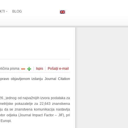
KTI
BLOG
eličina pisma
Ispis
Pošalji e-mail
pravo objavljenom izdanju Journal Citation
6., jednog od najvažnijih izvora podataka za
metrijske pokazatelje za 22,643 znanstvena
ju da se znanstvena komunikacija nastavlja
ktor odjeka (Journal Impact Factor – JIF), pri
 Europi.