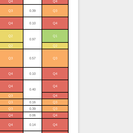
Q4
Q4
Q3
0.39
Q3
Q4
0.10
Q4
Q2
Q1
0.97
Q2
Q2
Q3
0.57
Q3
Q4
0.10
Q4
Q4
Q4
0.40
Q3
Q4
Q3
0.16
Q3
Q3
0.39
Q3
Q4
0.06
Q4
Q4
0.14
Q4