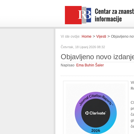
>
>
Vi ste ovdje:
Home
Vijesti
Objavljeno no
Četvrtak, 18 Lipanj 2026 08:32
Objavljeno novo izdanj
Napisao
Ema Buhin Šaler
V
R
Cl
p
č
gl
če