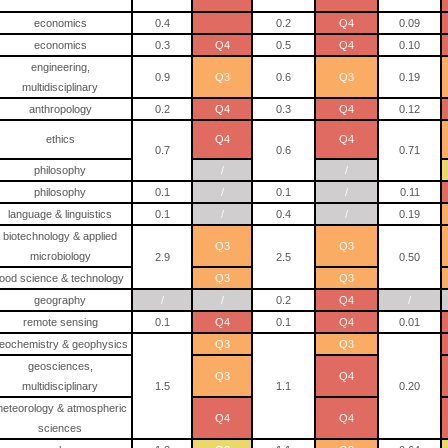
economics
0.4
0.2
Q4
0.09
economics
0.3
Q4
0.5
Q4
0.10
engineering,
0.9
Q3
0.6
Q3
0.19
multidisciplinary
anthropology
0.2
Q4
0.3
Q4
0.12
ethics
Q4
Q4
0.7
0.6
0.71
philosophy
/
/
philosophy
0.1
/
0.1
/
0.11
language & linguistics
0.1
/
0.4
/
0.19
biotechnology & applied
Q3
Q3
microbiology
2.9
2.5
0.50
food science & technology
Q3
Q3
geography
/
/
0.2
Q4
/
remote sensing
0.1
Q4
0.1
Q4
0.01
eochemistry & geophysics
Q3
Q3
geosciences,
Q3
Q4
multidisciplinary
1.5
1.1
0.20
eteorology & atmospheric
Q4
Q4
sciences