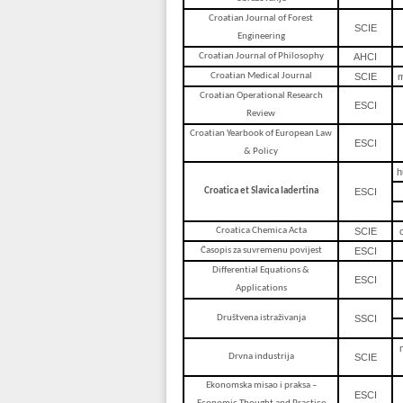
Croatian Journal of Forest
SCIE
Engineering
Croatian Journal of Philosophy
AHCI
Croatian Medical Journal
SCIE
m
Croatian Operational Research
ESCI
Review
Croatian Yearbook of European Law
ESCI
& Policy
h
Croatica et Slavica Iadertina
ESCI
Croatica Chemica Acta
SCIE
Časopis za suvremenu povijest
ESCI
Differential Equations &
ESCI
Applications
Društvena istraživanja
SSCI
Drvna industrija
SCIE
Ekonomska misao i praksa –
ESCI