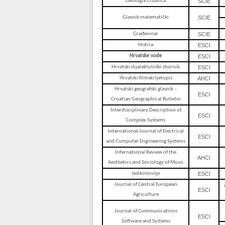
Geologia Croatica
SCIE
Glasnik matematički
SCIE
Građevinar
SCIE
Histria
ESCI
Hrvatske vode
ESCI
Hrvatski dijalektološki zbornik
ESCI
Hrvatski filmski ljetopis
AHCI
Hrvatski geografski glasnik –
ESCI
Croatian Geographical Bulletin
Interdisciplinary Description of
ESCI
Complex Systems
International Journal of Electrical
ESCI
and Computer Engineering Systems
International Review of the
AHCI
Aesthetics and Sociology of Music
Jezikoslovlje
ESCI
Journal of Central European
ESCI
Agriculture
Journal of Communications
ESCI
Software and Systems