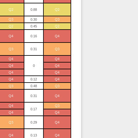
Q2
0.88
Q2
Q3
0.30
Q3
Q2
0.45
Q2
Q4
0.16
Q4
Q3
0.31
Q3
Q4
Q4
Q4
0
Q4
Q4
Q4
Q4
0.12
Q4
Q3
0.48
Q3
Q4
0.31
Q4
Q4
Q3
0.17
Q4
Q4
Q3
0.29
Q4
Q4
0.13
Q4