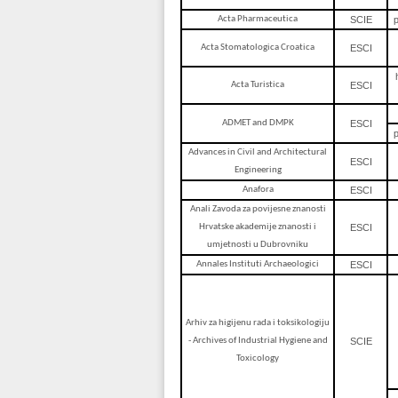
Acta Pharmaceutica
SCIE
Acta Stomatologica Croatica
ESCI
Acta Turistica
ESCI
ADMET and DMPK
ESCI
Advances in Civil and Architectural
ESCI
Engineering
Anafora
ESCI
Anali Zavoda za povijesne znanosti
Hrvatske akademije znanosti i
ESCI
umjetnosti u Dubrovniku
Annales Instituti Archaeologici
ESCI
Arhiv za higijenu rada i toksikologiju
- Archives of Industrial Hygiene and
SCIE
Toxicology