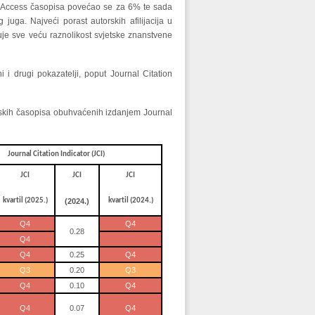
en Access časopisa povećao se za 6% te sada
juga. Najveći porast autorskih afilijacija u
đuje sve veću raznolikost svjetske znanstvene
 i drugi pokazatelji, poput Journal Citation
vatskih časopisa obuhvaćenih izdanjem Journal
Journal Citation Indicator (JCI)
JCI
JCI
JCI
kvartil (2025.)
(2024.)
kvartil (2024.)
Q4
Q4
0.28
Q4
Q4
0.25
Q4
Q3
0.20
Q3
Q4
0.10
Q4
Q4
0.07
Q4