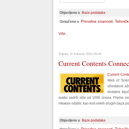
Objavljeno u
Baze podataka
Prirodne znanosti
Tehničk
Označeno u
Više...
Srijeda, 11 Kolovoz 2010 09:44
Current Contents Connec
Current Cont
Web of Scienc
učestalost až
dodatne ključ
svako sadrži više od 1000 izvora. Prema nav
nikakav odabir, kao kod nekih drugih baza po
Objavljeno u
Baze podataka