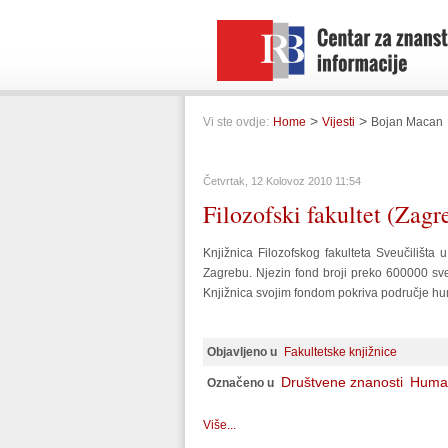
>
>
Vi ste ovdje:
Home
Vijesti
Bojan Macan
Četvrtak, 12 Kolovoz 2010 11:54
Filozofski fakultet (Zagr
Knjižnica Filozofskog fakulteta Sveučilišt
Zagrebu. Njezin fond broji preko 600000 sve
Knjižnica svojim fondom pokriva područje hum
Objavljeno u
Fakultetske knjižnice
Društvene znanosti
Human
Označeno u
Više...