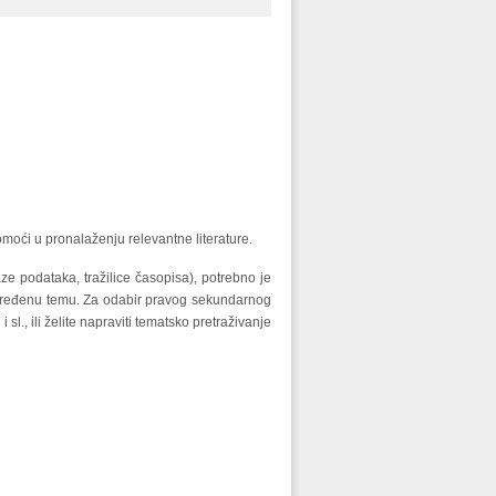
oći u pronalaženju relevantne literature.
aze podataka, tražilice časopisa), potrebno je
ju određenu temu. Za odabir pravog sekundarnog
sl., ili želite napraviti tematsko pretraživanje