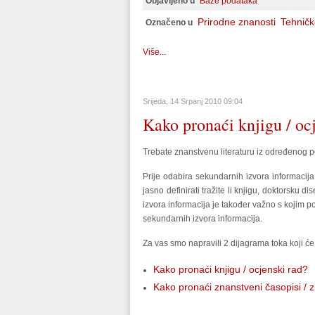
Objavljeno u
Baze podataka
Prirodne znanosti
Tehničk
Označeno u
Više...
Srijeda, 14 Srpanj 2010 09:04
Kako pronaći knjigu / ocj
Trebate znanstvenu literaturu iz određenog 
Prije odabira sekundarnih izvora informacija 
jasno definirati tražite li knjigu, doktorsku
izvora informacija je također važno s kojim poč
sekundarnih izvora informacija.
Za vas smo napravili 2 dijagrama toka koji će
Kako pronaći knjigu / ocjenski rad?
Kako pronaći znanstveni časopisi / 