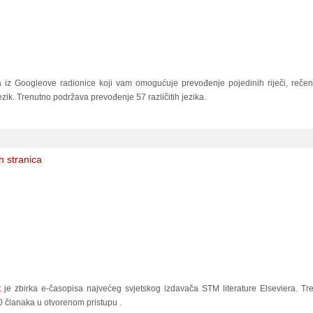
iz Googleove radionice koji vam omogućuje prevođenje pojedinih riječi, rečenic
zik. Trenutno podržava prevođenje 57 različitih jezika.
ih stranica
t
je zbirka e-časopisa najvećeg svjetskog izdavača STM literature Elseviera. T
 članaka u otvorenom pristupu
.