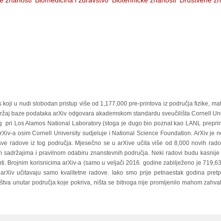
e znanosti
Biomedicina i zdravstvo
Biotehničke znanosti
Društvene zn
s koji u nudi slobodan pristup više od 1,177,000 pre-printova iz područja fizike, mat
adržaj baze podataka arXiv odgovara akademskom standardu sveučilišta Cornell Univer
 pri Los Alamos National Laboratory (stoga je dugo bio poznat kao LANL preprint
arXiv-a osim Cornell University sudjeluje i National Science Foundation. ArXiv je n
 sve radove iz tog područja. Mjesečno se u arXive učita više od 8,000 novih radov
m sadržajima i pravilnom odabiru znanstevnih područja. Neki radovi budu kasnije o
printi. Brojnim korisnicima arXiv-a (samo u veljači 2016. godine zabilježeno je 719
arXiv učitavaju samo kvalitetne radove. Iako smo prije petnaestak godina pretpo
a unutar područja koje pokriva, ništa se bitnoga nije promijenilo mahom zahvalju