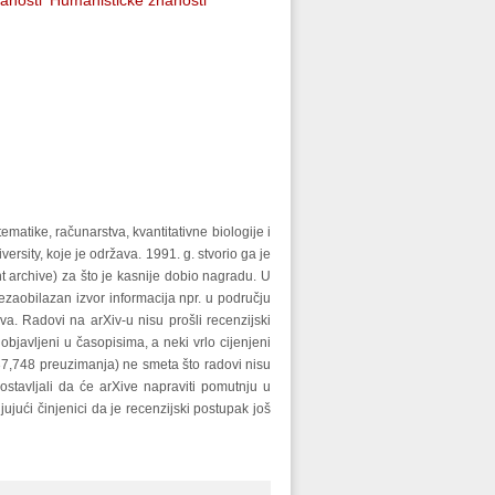
anosti
Humanističke znanosti
ematike, računarstva, kvantitativne biologije i
sity, koje je održava. 1991. g. stvorio ga je
 archive) za što je kasnije dobio nagradu. U
ezaobilazan izvor informacija npr. u području
a. Radovi na arXiv-u nisu prošli recenzijski
bjavljeni u časopisima, a neki vrlo cijenjeni
,637,748 preuzimanja) ne smeta što radovi nisu
stavljali da će arXive napraviti pomutnju u
jući činjenici da je recenzijski postupak još