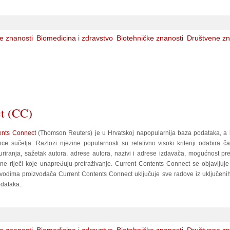
e znanosti
Biomedicina i zdravstvo
Biotehničke znanosti
Društvene zn
t (CC)
ents Connect
(Thomson Reuters) je u Hrvatskoj napopularnija baza podataka, a 
e sučelja. Razlozi njezine popularnosti su relativno visoki kriteriji odabira č
uriranja, sažetak autora, adrese autora, nazivi i adrese izdavača, mogućnost p
ne riječi koje unapređuju pretraživanje. Current Contents Connect se objavljuje
odima proizvođača Current Contents Connect uključuje sve radove iz uključenih č
dataka..