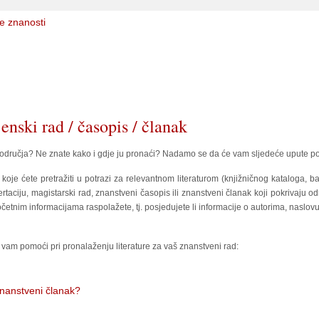
e znanosti
enski rad / časopis / članak
područja? Ne znate kako i gdje ju pronaći? Nadamo se da će vam sljedeće upute pom
koje ćete pretražiti u potrazi za relevantnom literaturom (knjižničnog kataloga, b
 disertaciju, magistarski rad, znanstveni časopis ili znanstveni članak koji pokriva
etnim informacijama raspolažete, tj. posjedujete li informacije o autorima, naslovu i 
 vam pomoći pri pronalaženju literature za vaš znanstveni rad:
znanstveni članak?