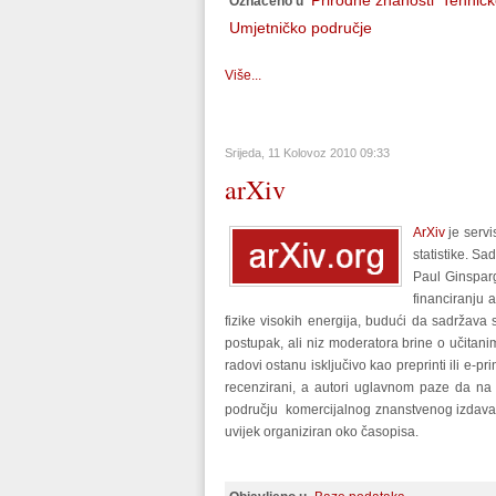
Prirodne znanosti
Tehničk
Označeno u
Umjetničko područje
Više...
Srijeda, 11 Kolovoz 2010 09:33
arXiv
ArXiv
je servi
statistike. S
Paul Ginsparg
financiranju 
fizike visokih energija, budući da sadržava
postupak, ali niz moderatora brine o učitani
radovi ostanu isključivo kao preprinti ili e-
recenzirani, a autori uglavnom paze da na 
području komercijalnog znanstvenog izdavaštv
uvijek organiziran oko časopisa.