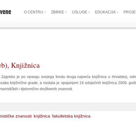
O CENTRU
ZBIRKE
USLUGE
EDUKACIJA
PROJE
eb), Knjižnica
a u Zagrebu je po opsegu svojega fonda druga najveća knjižnica u Hrvatskoj, odm
zaka knjižnične građe, a nastala je spajanjem 24 odsječnih knjižnica 2009. god
anističkih i djelomično društvenih znanosti.
ističke znanosti
knjižnica
fakultetska knjižnica