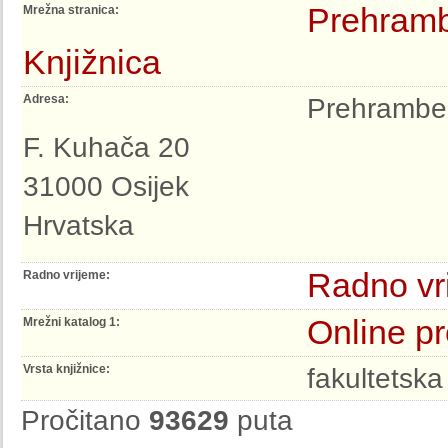
Prehrambe
Mrežna stranica:
Knjižnica
Adresa:
Prehramben
F. Kuhača 20
31000 Osijek
Hrvatska
Radno vr
Radno vrijeme:
Online pr
Mrežni katalog 1:
Vrsta knjižnice:
fakultetska
Pročitano
93629
puta