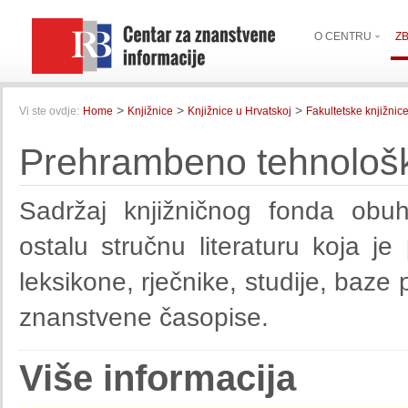
O CENTRU
Z
>
>
>
Vi ste ovdje:
Home
Knjižnice
Knjižnice u Hrvatskoj
Fakultetske knjižnic
Prehrambeno tehnološki 
Sadržaj knjižničnog fonda obuh
ostalu stručnu literaturu koja je
leksikone, rječnike, studije, baz
znanstvene časopise.
Više informacija