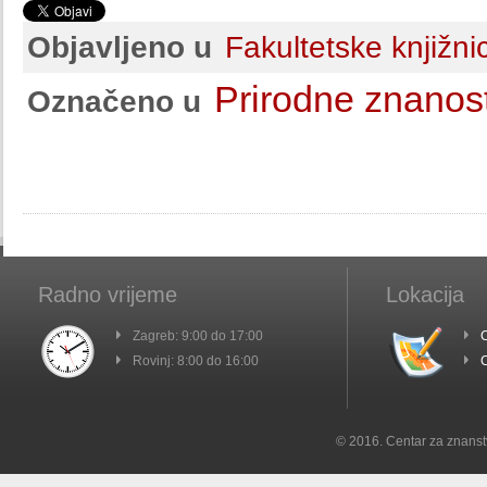
Objavljeno u
Fakultetske knjižni
Prirodne znanost
Označeno u
Radno vrijeme
Lokacija
Zagreb: 9:00 do 17:00
C
Rovinj: 8:00 do 16:00
C
© 2016. Centar za znanst