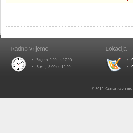
Radno vrijeme
Lokacija
Zagreb: 9:00 do 17:00
C
Rovinj: 8:00 do 16:00
C
© 2016. Centar za znanst