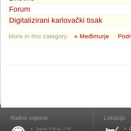
Forum
Digitalizirani karlovački tisak
More in this category:
« Međimurje
Podr
Radno vrijeme
Lokacija
Zagreb: 9:00 do 17:00
C