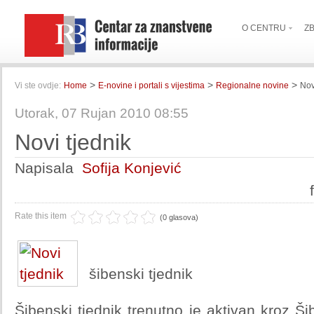
O CENTRU
Z
>
>
>
Vi ste ovdje:
Home
E-novine i portali s vijestima
Regionalne novine
Nov
Utorak, 07 Rujan 2010 08:55
Novi tjednik
Napisala
Sofija Konjević
Rate this item
(0 glasova)
šibenski tjednik
Šibenski tjednik trenutno je aktivan kroz Šib