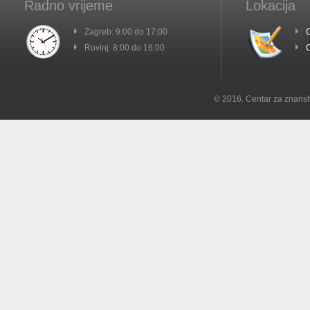
Radno vrijeme
Lokacija
Zagreb: 9:00 do 17:00
C
Rovinj: 8:00 do 16:00
C
© 2016. Centar za znanst