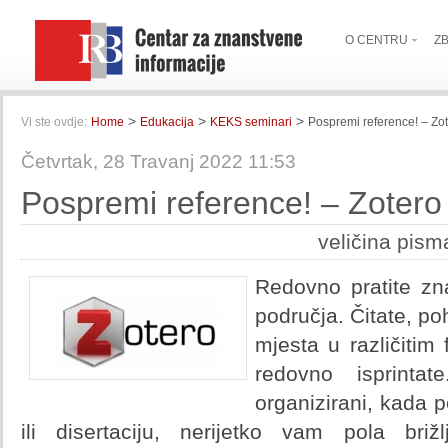
O CENTRU
Z
>
>
>
Vi ste ovdje:
Home
Edukacija
KEKS seminari
Pospremi reference! – Zo
Četvrtak, 28 Travanj 2022 11:53
Pospremi reference! – Zotero
veličina pism
Redovno pratite zna
područja. Čitate, po
mjesta u različitim
redovno isprint
organizirani, kada 
ili disertaciju, nerijetko vam pola briž