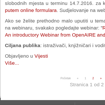
slobodnih mjesta u terminu 14.7.2016. za ko
putem online formulara
. Sudjelovanje na web
Ako se želite prethodno malo uputiti u tema
na webinaru, svakako pogledajte webinar: "
An introductory Webinar from OpenAIRE a
Ciljana publika
: istraživači, knjižničari i vodi
Objavljeno u
Vijesti
Više...
Početak
«
1
2
»
Stranica 1 od 2