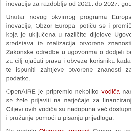
inovacije za razdoblje od 2021. do 2027. god
Unutar novog okvirnog programa Europsk
inovacije, Obzor Europa, potiču se i promi
koja je uključena u različite dijelove Ugo
sredstava te realizacija otvorene znanost
Zakonske odredbe u ugovorima o dodjeli b
za cilj ojačati prava i obveze korisnika kada
te ispuniti zahtjeve otvorene znanosti za
podatke.
OpenAIRE je pripremio nekoliko
vodiča
na
se žele prijaviti na natječaje za financir
Ciljevi ovih vodiča su nadopuna već dostup
i pružanje pomoći u pisanju prijedloga.
Na portalu
Otvorena znanost
Centra za zn