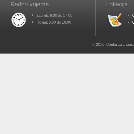
Radno vrijeme
Lokacija
Zagreb: 9:00 do 17:00
C
Rovinj: 8:00 do 16:00
C
© 2016. Centar za znanst