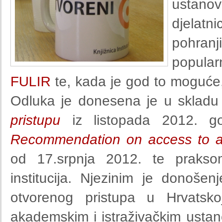
ustano
djelat
pohranji
popular
FULIR
te, kada je god to moguće,
Odluka je donesena je u sklad
pristupu
iz listopada 2012. go
Recommendation on access to and
od 17.srpnja 2012. te praksom 
institucija. Njezinim je donoše
otvorenog pristupa u Hrvatsk
akademskim i istraživačkim ustan