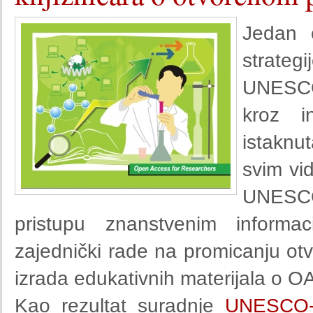
Jedan 
strateg
UNESCO-
kroz i
istaknu
svim vi
UNESCO
pristupu znanstvenim informa
zajednički rade na promicanju otv
izrada edukativnih materijala o O
Kao rezultat suradnje
UNESCO