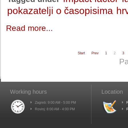
pokazatelji o časopisima
hr
Read more...
Start
Prev
1
2
3
Pa
Working hours
Location
Zagreb: 9:00 AM - 5:00 PM
R
Rovinj: 8:00 AM - 4:00 PM
R