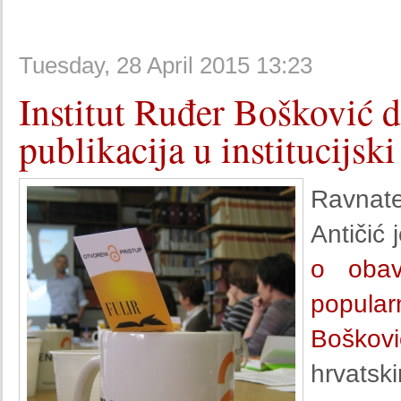
Tuesday, 28 April 2015 13:23
Institut Ruđer Bošković 
publikacija u institucijsk
Ravnate
Antičić
o obav
popular
Boškov
hrvat