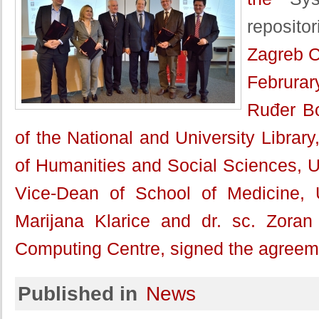
reposito
Zagreb C
Februrar
Ruđer Boš
of the National and University Library,
of Humanities and Social Sciences, Un
Vice-Dean of School of Medicine, U
Marijana Klarice and dr. sc. Zoran
Computing Centre, signed the agreement
Published in
News