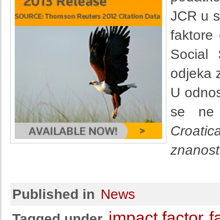
JCR u s
faktore
Social 
odjeka 
U odnos
se ne 
Croatic
znanost
Published in
News
impact factor
f
Tagged under