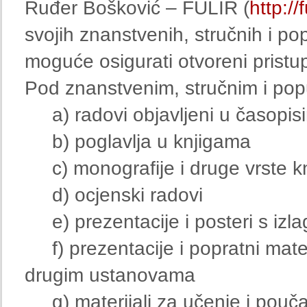
Ruđer Bošković – FULIR (
http://f
svojih znanstvenih, stručnih i po
moguće osigurati otvoreni pristup 
Pod znanstvenim, stručnim i pop
a) radovi objavljeni u časopis
b) poglavlja u knjigama
c) monografije i druge vrste kn
d) ocjenski radovi
e) prezentacije i posteri s izl
f) prezentacije i popratni materi
drugim ustanovama
g) materijali za učenje i pouč