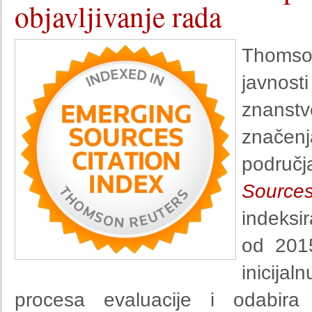
objavljivanje rada
Thomso
javnos
znanstv
značenj
područ
Sources
indeksi
od 2015
inicija
procesa evaluacije i odabira