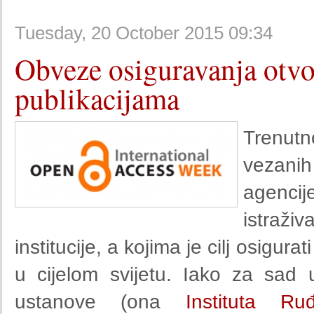
Tuesday, 20 October 2015 09:34
Obveze osiguravanja otvo
publikacijama
Trenutn
vezanih 
agenc
istraž
institucije, a kojima je cilj osigur
u cijelom svijetu. Iako za sad
ustanove (ona
Instituta Ru