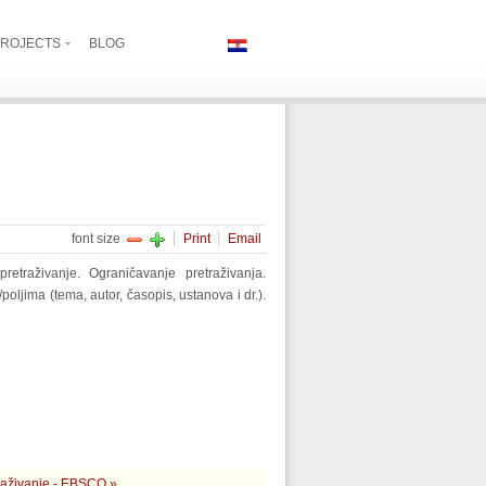
ROJECTS
BLOG
font size
Print
Email
etraživanje. Ograničavanje pretraživanja.
/poljima (tema, autor, časopis, ustanova i dr.).
traživanje - EBSCO »