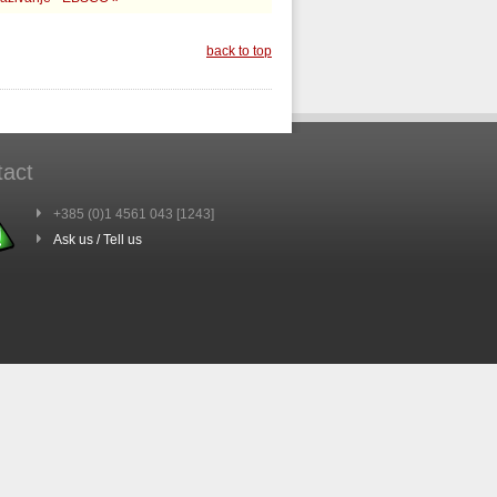
back to top
tact
+385 (0)1 4561 043 [1243]
Ask us / Tell us