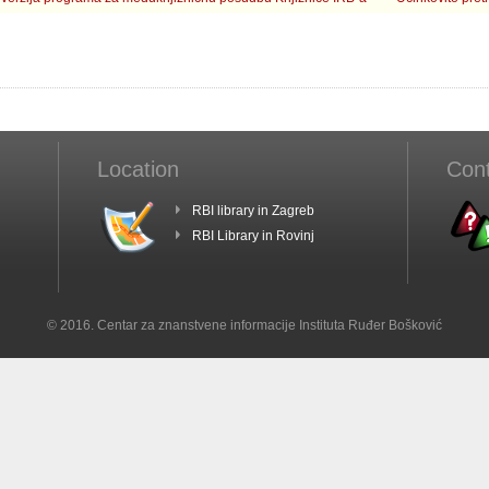
Location
Con
RBI library in Zagreb
RBI Library in Rovinj
© 2016. Centar za znanstvene informacije Instituta Ruđer Bošković