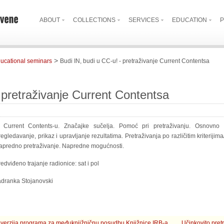
ABOUT
COLLECTIONS
SERVICES
EDUCATION
P
>
ucational seminars
Budi IN, budi u CC-u! - pretraživanje Current Contentsa
 pretraživanje Current Contentsa
 Current Contents-u. Značajke sučelja. Pomoć pri pretraživanju. Osnovno pr
egledavanje, prikaz i upravljanje rezultatima. Pretraživanja po različitim kriterijima
apredno pretraživanje. Napredne mogućnosti.
edviđeno trajanje radionice: sat i pol
adranka Stojanovski
verzija programa za međuknjižničnu posudbu Knjižnice IRB-a
Učinkovito pre