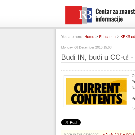
>
>
You are here:
Home
Education
KEKS ed
Monday, 06 December 2010 15:03
Budi IN, budi u CC-u! -
O
Pr
N
Pr
J
More in this category:
« SEND 2.0 – nova 