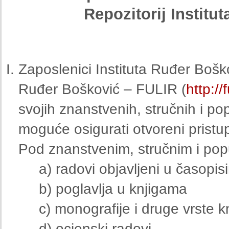
Repozitorij Institu
Zaposlenici Instituta Ruđer Boško
Ruđer Bošković – FULIR (
http://f
svojih znanstvenih, stručnih i po
moguće osigurati otvoreni pristup 
Pod znanstvenim, stručnim i pop
a) radovi objavljeni u časopis
b) poglavlja u knjigama
c) monografije i druge vrste kn
d) ocjenski radovi