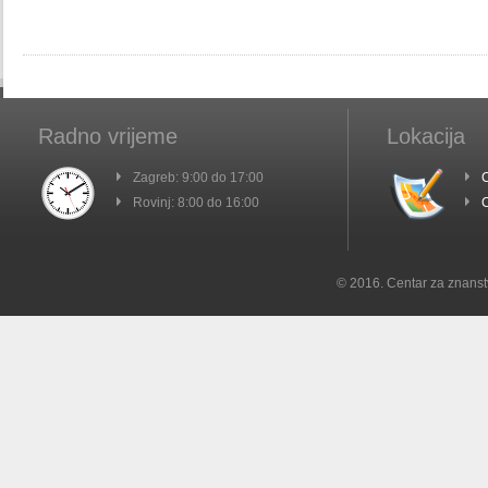
Radno vrijeme
Lokacija
Zagreb: 9:00 do 17:00
C
Rovinj: 8:00 do 16:00
C
© 2016. Centar za znanst