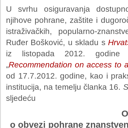
U svrhu osiguravanja dostupnos
njihove pohrane, zaštite i dugor
istraživačkih, popularno-znanstv
Ruđer Bošković, u skladu s
Hrvat
iz listopada 2012. godine
„
Recommendation on access to and
od 17.7.2012. godine, kao i praks
institucija, na temelju članka 16.
S
sljedeću
O
o obvezi pohrane znanstveni