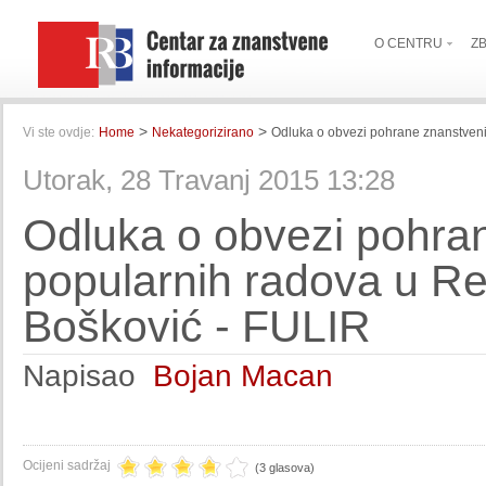
O CENTRU
Z
>
>
Vi ste ovdje:
Home
Nekategorizirano
Odluka o obvezi pohrane znanstvenih,
Utorak, 28 Travanj 2015 13:28
Odluka o obvezi pohran
popularnih radova u Rep
Bošković - FULIR
Napisao
Bojan Macan
Ocijeni sadržaj
(3 glasova)