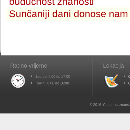
budućnost znanosti
Sunčaniji dani donose nam 
Radno vrijeme
Lokacija
Zagreb: 9:00 do 17:00
C
Rovinj: 8:00 do 16:00
C
© 2016. Centar za znanst