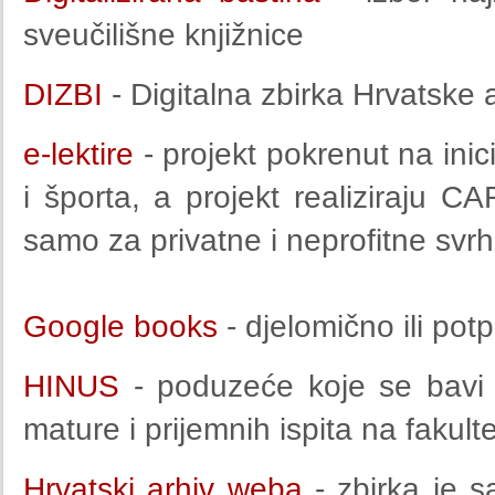
sveučilišne knjižnice
viz
BOX
DIZBI
- Digitalna zbirka Hrvatske 
e-lektire
- projekt pokrenut na inic
i športa, a projekt realiziraju C
samo za privatne i neprofitne svr
Google books
- djelomično ili po
HINUS
- poduzeće koje se bavi
mature i prijemnih ispita na fakul
Hrvatski arhiv weba
- zbirka je s