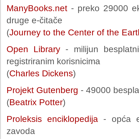
ManyBooks.net
- preko 29000 ek
druge e-čitače
(
Journey to the Center of the Eart
Open Library
- milijun besplat
registriranim korisnicima
(
Charles Dickens
)
Projekt Gutenberg
- 49000 bespla
(
Beatrix Potter
)
Proleksis enciklopedija
- opća en
zavoda