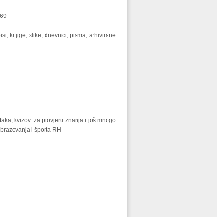
969
si, knjige, slike, dnevnici, pisma, arhivirane
taka, kvizovi za provjeru znanja i još mnogo
obrazovanja i športa RH.