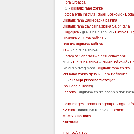
Flora Croatica
FOI -
digitalizirane zbirke
Fotogalerija Instituta Ruđer Bošković
-
Doga
Kviz
BOX
Digitalizirana Zagrebačka baština
Digitalizirana zavičajna zbirka Salonitana
Glagoljica
- građa na glagoljici -
Latinica u 
Hrvatska kulturna baština
-
Istarska digitalna baština
KGZ
- digitalne zbirke
Library of Congress - digital collections
NSK -
Digitalne zbirke
-
Ruđer Bošković
-
Cr
Svitci s Mrtvog mora -
digitalizirana zbirka
Virtualna zbirka djela Ruđera Boškovića
-
"Teorija prirodne filozofije"
(
na Google Books
)
Zagorka
- digitalna zbirka osobnih dokumen
Getty Images - arhiva fotografija -
Zagrebačk
KAfotka
- fotoarhiva Karlovca -
Bedem
MoMA collections
Katedrala
Internet Archive