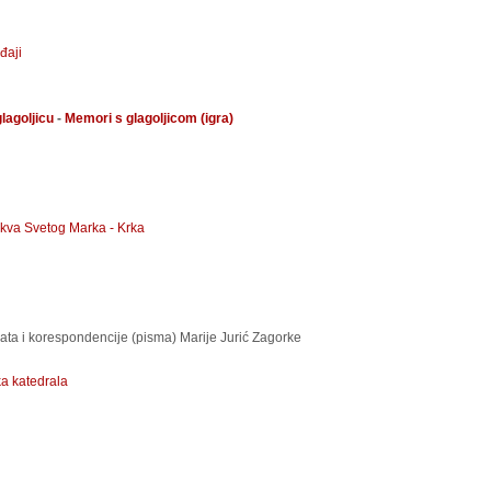
đaji
glagoljicu
-
Memori s glagoljicom (igra)
kva Svetog Marka -
Krka
ata i korespondencije (pisma) Marije Jurić Zagorke
a katedrala