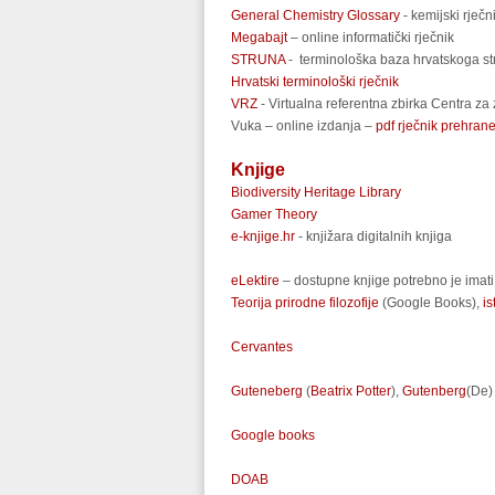
General Chemistry Glossary
- kemijski rječn
Megabajt
– online informatički rječnik
STRUNA
- terminološka baza hrvatskoga stru
Hrvatski terminološki rječnik
VRZ
- Virtualna referentna zbirka Centra za
Vuka – online izdanja –
pdf rječnik prehran
Knjige
Biodiversity Heritage Library
Gamer Theory
e-knjige.hr
- knjižara digitalnih knjiga
eLektire
– dostupne knjige potrebno je imati
Teorija prirodne filozofije
(Google Books),
i
Cervantes
Guteneberg
(
Beatrix Potter
),
Gutenberg
(De)
Google books
DOAB