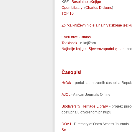
KGZ -
Besplatne eKnjige
Open Library
(
Charles Dickens
)
TOP 10
Zbirka književnih djela na hrvatskome jezik
OverDrive
-
Biblos
Tookbook
- e-knjižara
Najbolje knjige
-
Sjeverozapadni vjetar
- boo
Časopisi
Hrčak
– portal znanstvenih časopisa Republi
AJOL
- African Journals Online
Biodiversity Heritage Library
- projekt prir
dostupna u otvorenom pristupu.
DOAJ
- Directory of Open Access Journals
Scielo