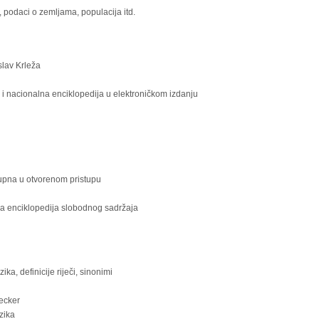
e, podaci o zemljama, populacija itd.
lav Krleža
 i nacionalna enciklopedija u elektroničkom izdanju
tupna u otvorenom pristupu
a enciklopedija slobodnog sadržaja
ika, definicije riječi, sinonimi
ecker
zika