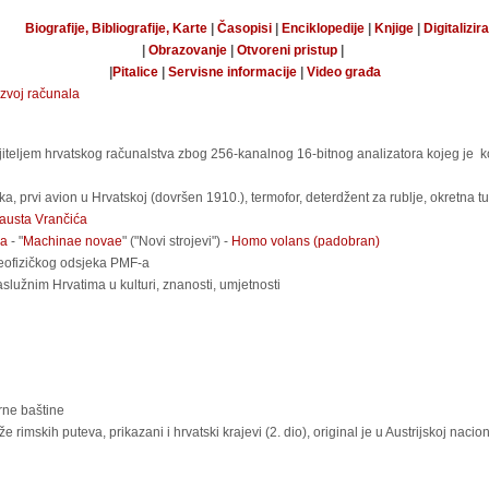
Biografije, Bibliografije, Karte
|
Časopisi
|
Enciklopedije
|
Knjige
|
Digitalizir
|
Obrazovanje
|
Otvoreni pristup
|
|
Pitalice
|
Servisne informacije
|
Video građa
azvoj računala
iteljem hrvatskog računalstva zbog 256-kanalnog 16-bitnog analizatora kojeg je k
, prvi avion u Hrvatskoj (dovršen 1910.), termofor, deterdžent za rublje, okretna tur
Fausta Vrančića
ća
- "
Machinae novae
" ("Novi strojevi") -
Homo volans (padobran)
 Geofizičkog odsjeka PMF-a
služnim Hrvatima u kulturi, znanosti, umjetnosti
rne baštine
že rimskih puteva, prikazani i hrvatski krajevi (2. dio), original je u Austrijskoj nacio