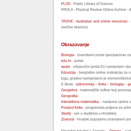
PLOS
- Public Library of Science
PROLA
- Physical Review Online Archive - 
TROVE
-
Australian and online resources
- 
mrežne stranice)
Obrazovanje
Biologia
- znanstveni portal specijaliziran za
edu.hr
- portal
epale
- višejezični portal EU namijenjen ob
Eduvizija
- besplatne online instrukcije za 
toga, gradivo namijenjeno je osnovnoškolcim
E-škole:
astronomija
–
fizika
–
biologija
–
ge
Geogebra
- matematički softver koji povezuj
Geografija
Interaktivna matematika
– nastavne cjeline z
Povijest fizike
- programska potpora za učenje
Studiji
- sve o studijima u Hrvatskoj
Znanost
- hrvatski popularno-znanstveni por