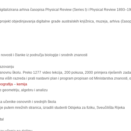
digitalizirana arhiva časopisa Physical Review (Series I) i Physical Review 1893–1
projekt objedinjavanja digitalne građe australskih knjižnica, muzeja, arhiva (časopi
 novosti i članke iz područja biologije i srodnih znanosti
razovanju
osnovnu školu. Preko 1277 video lekcija, 200 pokusa, 2000 primjera riješenih zada
a viših razreda i prati nastavni plan i program propisan od Ministarstva znanosti, 
ografija
–
kemija
e geometriju, algebru i analizu
a učenike osnovnih i srednjih škola
 putem mrežnih stranica, izradili studenti Odsjeka za fiziku, Sveučilišta Rijeka
tal