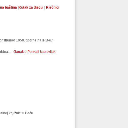
ana baština
|
Kutak za djecu
|
Rječnici
onstruirao 1958. godine na IRB-u."
bina... -
članak o Penkali kao svitak
nalnoj knjižnici u Beču