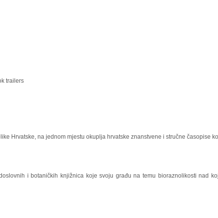
u
k trailers
ke Hrvatske, na jednom mjestu okuplja hrvatske znanstvene i stručne časopise koj
odoslovnih i botaničkih knjižnica koje svoju građu na temu bioraznolikosti nad koj