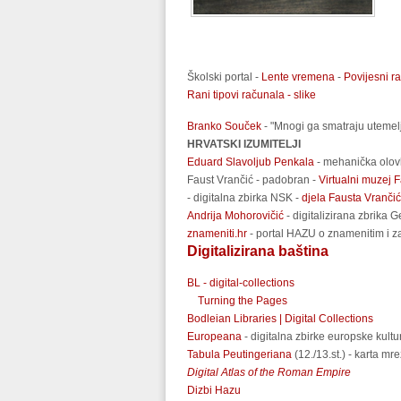
Školski portal -
Lente vremena
-
Povijesni r
Rani tipovi računala - slike
Branko Souček
- "Mnogi ga smatraju utemelj
HRVATSKI IZUMITELJI
Eduard Slavoljub Penkala
- mehanička olovka
Faust Vrančić - padobran -
Virtualni muzej 
- digitalna zbirka NSK -
djela Fausta Vranči
Andrija Mohorovičić
- digitalizirana zbrika
znameniti.hr
- portal HAZU o znamenitim i za
Digitalizirana baština
BL - digital-collections
Turning the Pages
Bodleian Libraries | Digital Collections
Europeana
- digitalna zbirke europske kultu
Tabula Peutingeriana
(12./13.st.) - karta mre
Digital Atlas of the Roman Empire
Dizbi Hazu