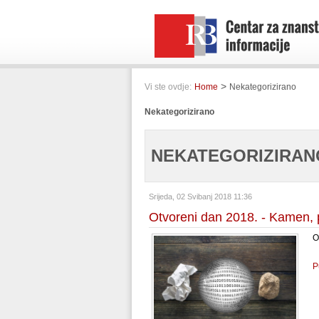
>
Vi ste ovdje:
Home
Nekategorizirano
Nekategorizirano
NEKATEGORIZIRANO
Srijeda, 02 Svibanj 2018 11:36
Otvoreni dan 2018. - Kamen, p
O
P