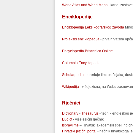
World Atlas and World Maps
- karte, zastav
Enciklopedije
Enciklopedija Leksikografskog zavoda
Miros
Proleksis enciklopedija
- prva hrvatska opća
Encyclopedia Britannica Online
Columbia Encyclopedia
Scholarpedia
– uređuje tim stručnjaka, dos
Wikipedija
- višejezična, na Webu zasnovan
Rječnici
Dictionary
-
Thesaurus
-rječnik engleskog jez
Eudict
- višejezični rječnik
Ispravi me
– Hrvatski akademski spelling ch
Hrvatski jezični portal
- rječnik hrvatskoga je