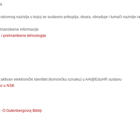
ik
kovnog nazivlja u kojoj se sustavno prikuplja, stvara, obrađuje i tumači nazivlje raz
 znanstvene informacije
e i prehrambene tehnologije
 aktivan elektronički identitet (korisničku oznaku) u AAI@EduHR sustavu
sto u NSK
 -
O Gutenbergovoj Bibliji