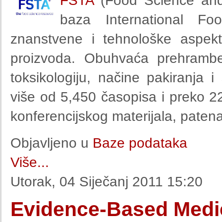
FSTA
(Food Science and 
baza International Fo
znanstvene i tehnološke aspekt
proizvoda. Obuhvaća prehramben
toksikologiju, načine pakiranja
više od
5,450
časopisa i preko
2
konferencijskog materijala, patena
Objavljeno u
Baze podataka
Više...
Utorak, 04 Siječanj 2011 15:20
Evidence-Based Medi