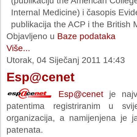
(publikaciju the American Colleg
Internal Medicine) i časopis Ev
publikacija the ACP i the British
Objavljeno u
Baze podataka
Više...
Utorak, 04 Siječanj 2011 14:43
Esp@cenet
Esp@cenet
je najv
patentima registriranim u sv
organizacija, a namijenjena je j
patenata.