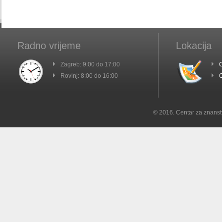
Radno vrijeme
Lokacija
Zagreb: 9:00 do 17:00
C
Rovinj: 8:00 do 16:00
C
© 2016. Centar za znanst