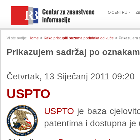
O CENTRU
Z
>
>
Vi ste ovdje:
Home
Kako pristupiti bazama podataka od kuće
Prikazujem 
Prikazujem sadržaj po oznakam
Četvrtak, 13 Siječanj 2011 09:20
USPTO
USPTO
je baza cjelovit
patentima i dostupna je