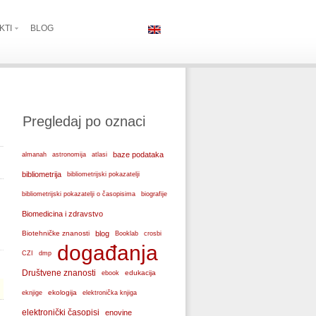
KTI
BLOG
Pregledaj po oznaci
baze podataka
almanah
astronomija
atlasi
l
bibliometrija
bibliometrijski pokazatelji
bibliometrijski pokazatelji o časopisima
biografije
Biomedicina i zdravstvo
Biotehničke znanosti
blog
Booklab
crosbi
događanja
CZI
dmp
Društvene znanosti
edukacija
ebook
ekologija
eknjige
elektronička knjiga
elektronički časopisi
enovine