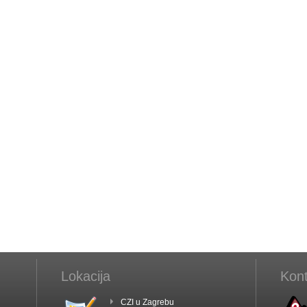
Lokacija
Kont
CZI u Zagrebu