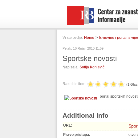
>
Vi ste ovdje:
Home
E-novine i portali s vij
Petak, 10 Rujan 2010 11:59
Sportske novosti
Napisala
Sofija Konjević
Rate this item
(1 Glas
portal sportskih novost
Additional Info
URL:
Spor
Pravo pristupa:
otvor