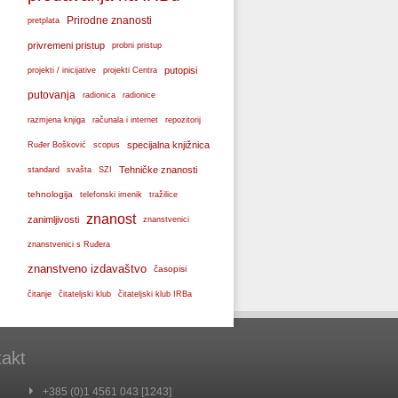
Prirodne znanosti
pretplata
privremeni pristup
probni pristup
projekti / inicijative
putopisi
projekti Centra
putovanja
radionica
radionice
razmjena knjiga
računala i internet
repozitorij
specijalna knjižnica
Ruđer Bošković
scopus
svašta
Tehničke znanosti
standard
SZI
tehnologija
telefonski imenik
tražilice
znanost
zanimljivosti
znanstvenici
znanstvenici s Ruđera
znanstveno izdavaštvo
časopisi
čitanje
čitateljski klub
čitateljski klub IRBa
akt
+385 (0)1 4561 043 [1243]