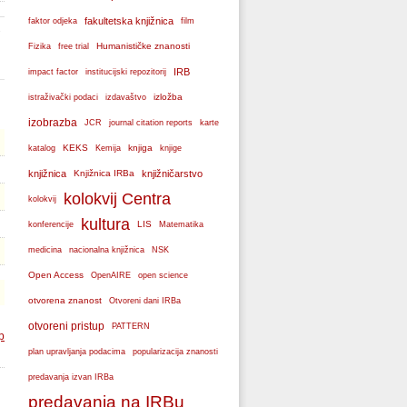
fakultetska knjižnica
faktor odjeka
film
3
Humanističke znanosti
Fizika
free trial
IRB
impact factor
institucijski repozitorij
izložba
istraživački podaci
izdavaštvo
izobrazba
JCR
journal citation reports
karte
KEKS
knjiga
katalog
Kemija
knjige
knjižnica
Knjižnica IRBa
knjižničarstvo
kolokvij Centra
kolokvij
kultura
LIS
konferencije
Matematika
medicina
nacionalna knjižnica
NSK
Open Access
OpenAIRE
open science
otvorena znanost
Otvoreni dani IRBa
otvoreni pristup
PATTERN
p
plan upravljanja podacima
popularizacija znanosti
predavanja izvan IRBa
predavanja na IRBu