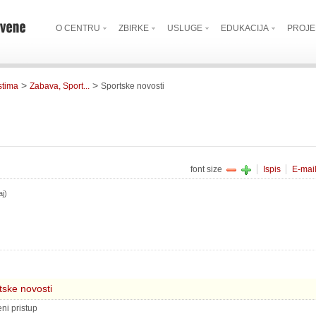
O CENTRU
ZBIRKE
USLUGE
EDUKACIJA
PROJE
>
>
estima
Zabava, Sport...
Sportske novosti
font size
Ispis
E-mai
aj)
i
tske novosti
eni pristup