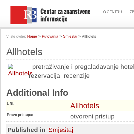
O CENTRU
Z
>
>
>
Vi ste ovdje:
Home
Putovanja
Smještaj
Allhotels
Allhotels
pretraživanje i pregaladavanje hotel
rezervacija, recenzije
Additional Info
Allhotels
URL:
Pravo pristupa:
otvoreni pristup
Published in
Smještaj