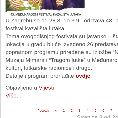
U Zagrebu se od 28.8. do 3.9. održava 43. 
festival kazališta lutaka.
Tema ovogodišnjeg festivala su javanke – št
lokacija u gradu bit će izvedeno 26 predstav
popratnom programu priređene su izložbe “N
Muzeju Mimara i “Tragom lutke” u Međunaro
kulturi, lutkarske radionice i drugo.
Detalje i program pronađite
ovdje
.
Objavljeno u
Vijesti
Više...
Početak
«
1
2
3
4
5
6
7
Stranica 8 od 2