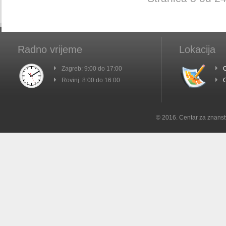
Radno vrijeme
Lokacija
Zagreb: 9:00 do 17:00
C
Rovinj: 8:00 do 16:00
C
© 2016. Centar za znanst