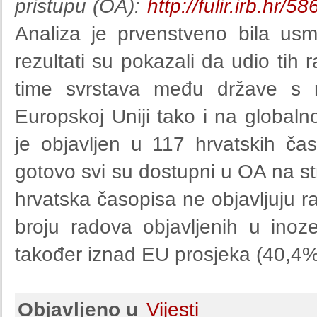
pristupu (OA):
http://fulir.irb.hr/58
Analiza je prvenstveno bila us
rezultati su pokazali da udio tih
time svrstava među države s 
Europskoj Uniji tako i na globalno
je objavljen u 117 hrvatskih ča
gotovo svi su dostupni u OA na s
hrvatska časopisa ne objavljuju
broju radova objavljenih u ino
također iznad EU prosjeka (40,4%
Objavljeno u
Vijesti