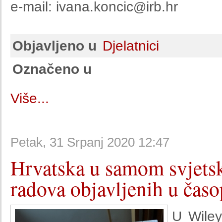
e-mail: ivana.koncic
irb.hr
@
Objavljeno u
Djelatnici
Označeno u
Više...
Petak, 31 Srpanj 2020 12:47
Hrvatska u samom svjets
radova objavljenih u čas
U Wile