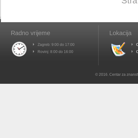
Stra
Radno vrijeme
Lokacija
Zagreb: 9:00 do 17:00
C
Rovinj: 8:00 do 16:00
C
© 2016. Centar za znanst