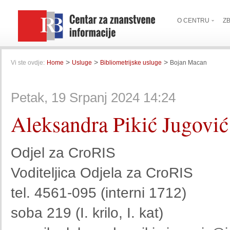
O CENTRU
Z
>
>
>
Vi ste ovdje:
Home
Usluge
Bibliometrijske usluge
Bojan Macan
Petak, 19 Srpanj 2024 14:24
Aleksandra Pikić Jugović
Odjel za CroRIS
Voditeljica Odjela za CroRIS
tel. 4561-095 (interni 1712)
soba 219 (I. krilo, I. kat)