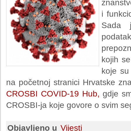
znanstv
i funkc
Sada 
podata
prepozn
kojih s
koje su
na početnoj stranici Hrvatske zna
CROSBI COVID-19 Hub,
gdje smo
CROSBI-ja koje govore o svim s
Objavljeno u
Vijesti