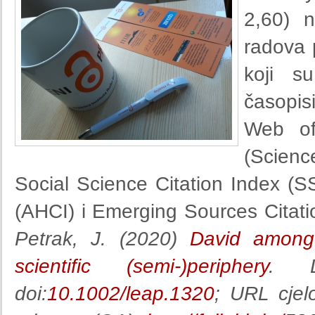
2,60) n
radova 
koji s
časopis
Web of
(Scienc
Social Science Citation Index (S
(AHCI) i Emerging Sources Citati
Petrak, J. (2020)
David among 
scientific (semi-)periphery
. L
doi:
10.1002/leap.1320
; URL cjel