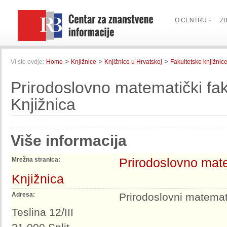
O CENTRU
Z
>
>
>
Vi ste ovdje:
Home
Knjižnice
Knjižnice u Hrvatskoj
Fakultetske knjižnic
Prirodoslovno matematički faku
Knjižnica
Više informacija
Prirodoslovno matem
Mrežna stranica:
Knjižnica
Adresa:
Prirodoslovni matemati
Teslina 12/III