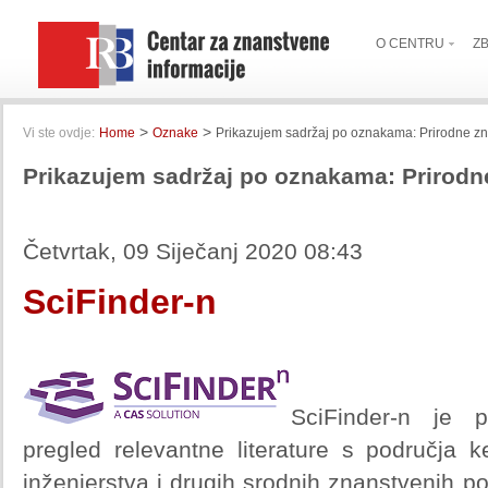
O CENTRU
Z
>
>
Vi ste ovdje:
Home
Oznake
Prikazujem sadržaj po oznakama: Prirodne zn
Prikazujem sadržaj po oznakama: Prirodn
Četvrtak, 09 Siječanj 2020 08:43
SciFinder-n
SciFinder-n je 
pregled relevantne literature s područja k
inženjerstva i drugih srodnih znanstvenih pod