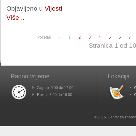
Objavljeno u
Vijesti
Više...
Početak
«
1
2
3
4
5
6
7
Stranica 1 od 1
Radno vrijeme
Lokacija
Zagreb: 9:00 do 17:00
C
Rovinj: 8:00 do 16:00
C
© 2016. Centar za znanst