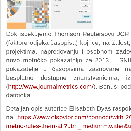
Dok iščekujemo Thomson Reutersovu JCR m
(faktore odjeka časopisa) koji će, na žalost
projektima, napredovanju i osobnom zadovo
nove metričke pokazatelje za 2013. - SNIP
pokazatelje o časopisima zasnovane n
besplatno dostupne znanstvenicima, iz
(
http://www.journalmetrics.com/
). Bonus: po
datoteka.
Detaljan opis autorice Elisabeth Dyas raspol
na
https://www.elsevier.com/connect/with-2
metric-rules-them-all?utm_medium=twitter&u