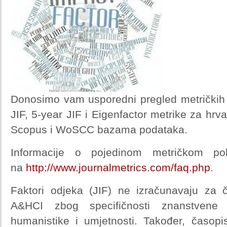
Donosimo vam usporedni pregled metričkih 
JIF, 5-year JIF i Eigenfactor metrike za hrv
Scopus i WoSCC bazama podataka.
Informacije o pojedinom metričkom pok
na
http://www.journalmetrics.com/faq.php
.
Faktori odjeka (JIF) ne izračunavaju za 
A&HCI zbog specifičnosti znanstvene 
humanistike i umjetnosti. Također, časo