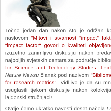
Točno jedan dan nakon što je održan kol
naslovom
"Mitovi i stvarnost "impact" fak
"impact factor" govori o kvaliteti objavlje
izuzetno zanimljivu diskusiju nakon pred
najboljih svjetskih centara za područje bibl
for Science and Technology Studies, Leid
Nature Newsu
članak pod nazivom
"Bibliom
for research metrics"
. Vidljivo je da su m
usuglasili tjekom diskusije nakon kolokvi
lajdenski stručnjaci!
Ovdje ćemo ukratko navesti deset načela
L