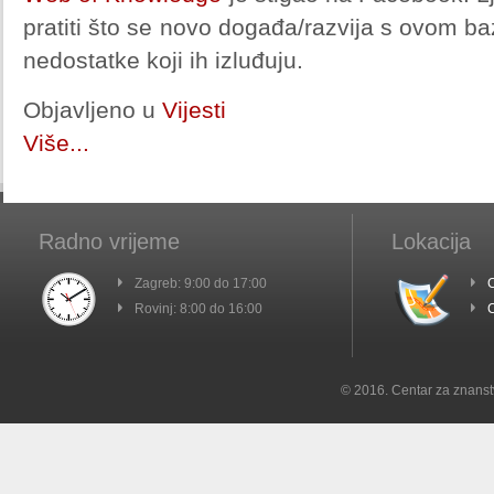
pratiti što se novo događa/razvija s ovom baz
nedostatke koji ih izluđuju.
Objavljeno u
Vijesti
Više...
Radno vrijeme
Lokacija
Zagreb: 9:00 do 17:00
C
Rovinj: 8:00 do 16:00
C
© 2016. Centar za znanst