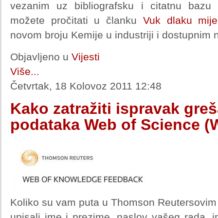
vezanim uz bibliografsku i citatnu baz
možete pročitati u članku
Vuk dlaku mije
novom broju Kemije u industriji i dostupnim
Objavljeno u
Vijesti
Više...
Četvrtak, 18 Kolovoz 2011 12:48
Kako zatražiti ispravak gre
podataka Web of Science (
Koliko su vam puta u Thomson Reutersovi
upisali ime i prezime, naslov vašeg rada, in