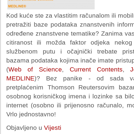
Kod kuće ste za vlastitim računalom ili mobil
pretražiti baze podataka znanstvenih infor
određene znanstvene tematike? Zanima vas 
citiranost ili možda faktor odjeka nek
službenom putu i očajnički trebate pr
bazama podataka kojima inače imate pristup
(
Web of Science
,
Current Contents
,
J
MEDLINE
)? Bez panike - od sada v
pretplaćenim Thomson Reutersovim baza
osobnog korisničkog imena i lozinke sa bil
internet (osobno ili prijenosno računalo, mob
Vrlo jednostavno!
Objavljeno u
Vijesti