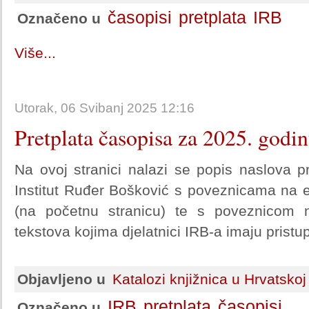
časopisi
pretplata
IRB
Označeno u
Više...
Utorak, 06 Svibanj 2025 12:16
Pretplata časopisa za 2025. godi
Na ovoj stranici nalazi se popis naslova p
Institut Ruđer Bošković s poveznicama na e
(na početnu stranicu) te s poveznicom na
tekstova kojima djelatnici IRB-a imaju pristup
Objavljeno u
Katalozi knjižnica u Hrvatskoj
IRB
pretplata
časopisi
Označeno u