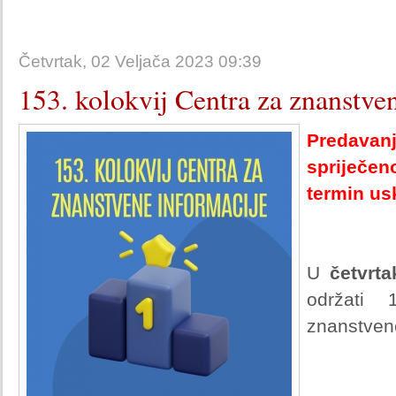
Četvrtak, 02 Veljača 2023 09:39
153. kolokvij Centra za znanstve
Predava
spriječ
termin us
U
četvrta
održati 
znanstvene