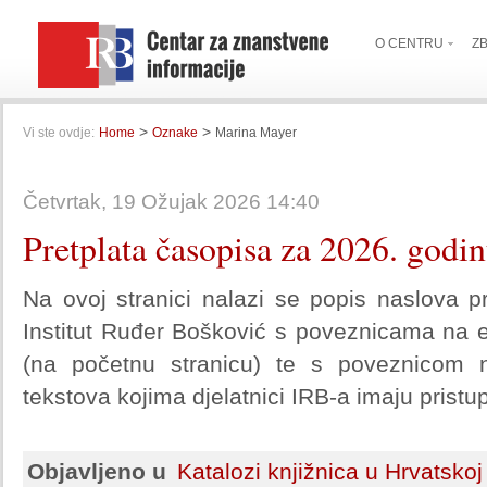
O CENTRU
Z
>
>
Vi ste ovdje:
Home
Oznake
Marina Mayer
Četvrtak, 19 Ožujak 2026 14:40
Pretplata časopisa za 2026. godi
Na ovoj stranici nalazi se popis naslova p
Institut Ruđer Bošković s poveznicama na e
(na početnu stranicu) te s poveznicom na
tekstova kojima djelatnici IRB-a imaju pristup
Objavljeno u
Katalozi knjižnica u Hrvatskoj