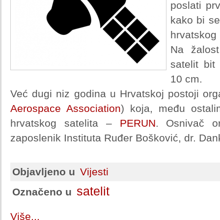
poslati prv
kako bi se
hrvatskog 
Na žalost
satelit bi
10 cm.
Već dugi niz godina u Hrvatskoj postoji or
Aerospace Association
) koja, među ostali
hrvatskog satelita –
PERUN
. Osnivač or
zaposlenik Instituta Ruđer Bošković, dr. Da
Objavljeno u
Vijesti
satelit
Označeno u
Više...