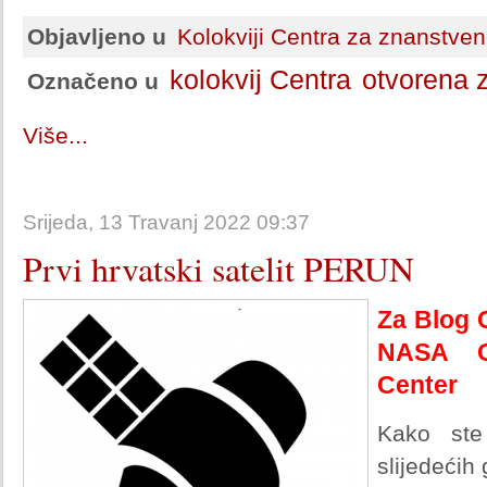
Objavljeno u
Kolokviji Centra za znanstven
kolokvij Centra
otvorena 
Označeno u
Više...
Srijeda, 13 Travanj 2022 09:37
Prvi hrvatski satelit PERUN
Za Blog C
NASA G
Center
Kako ste
slijedećih