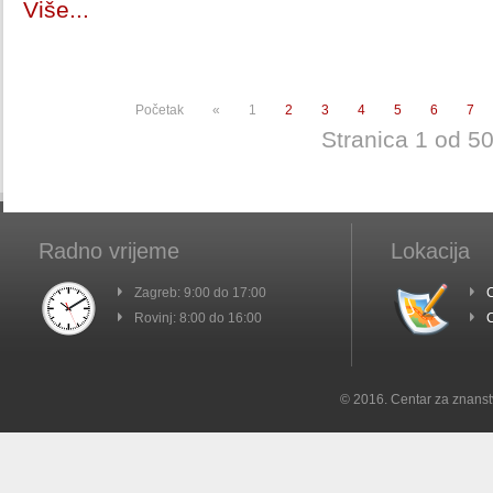
Više...
Početak
«
1
2
3
4
5
6
7
Stranica 1 od 5
Radno vrijeme
Lokacija
Zagreb: 9:00 do 17:00
C
Rovinj: 8:00 do 16:00
C
© 2016. Centar za znanst