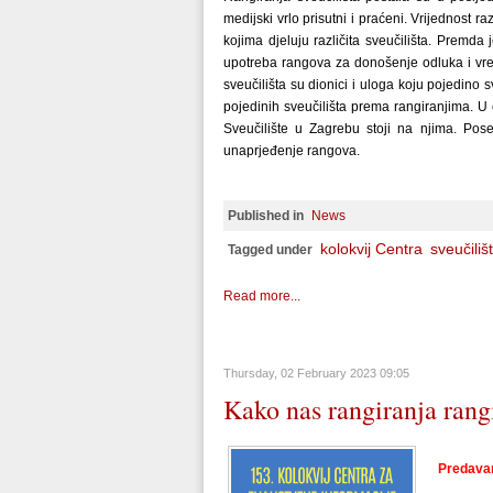
medijski vrlo prisutni i praćeni. Vrijednost ra
kojima djeluju različita sveučilišta. Premda
upotreba rangova za donošenje odluka i vred
sveučilišta su dionici i uloga koju pojedino s
pojedinih sveučilišta prema rangiranjima. U 
Sveučilište u Zagrebu stoji na njima. Pos
unaprjeđenje rangova.
Published in
News
kolokvij Centra
sveučiliš
Tagged under
Read more...
Thursday, 02 February 2023 09:05
Kako nas rangiranja rang
Predavan