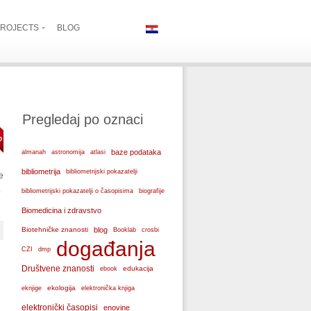
ROJECTS
BLOG
Pregledaj po oznaci
baze podataka
almanah
astronomija
atlasi
bibliometrija
bibliometrijski pokazatelji
e
.
bibliometrijski pokazatelji o časopisima
biografije
Biomedicina i zdravstvo
Biotehničke znanosti
blog
Booklab
crosbi
događanja
CZI
dmp
Društvene znanosti
edukacija
ebook
ekologija
eknjige
elektronička knjiga
elektronički časopisi
enovine