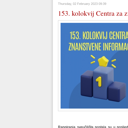
Thursday, 02 February 2023 09:39
153. kolokvij Centra za 
Rangiranja sveučilišta postala su u posljed