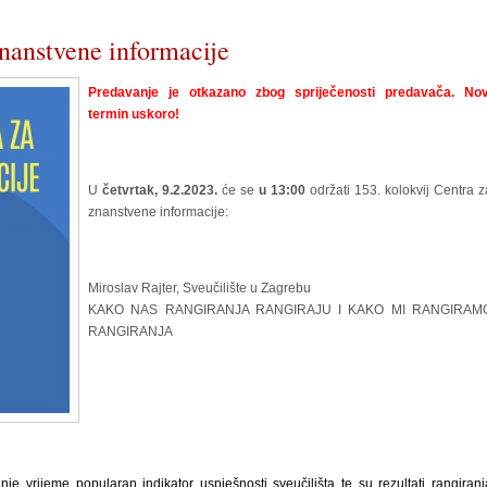
znanstvene informacije
Predavanje je otkazano zbog spriječenosti predavača. Nov
termin uskoro!
U
četvrtak, 9.2.2023.
će se
u 13:00
održati 153. kolokvij Centra z
znanstvene informacije:
Miroslav Rajter, Sveučilište u Zagrebu
KAKO NAS RANGIRANJA RANGIRAJU I KAKO MI RANGIRAM
RANGIRANJA
nje vrijeme popularan indikator uspješnosti sveučilišta te su rezultati rangiranj