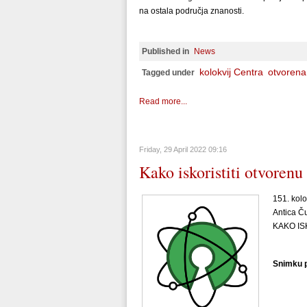
na ostala područja znanosti.
Published in
News
kolokvij Centra
otvorena
Tagged under
Read more...
Friday, 29 April 2022 09:16
Kako iskoristiti otvorenu
151. kolo
Antica Ču
KAKO IS
Snimku p