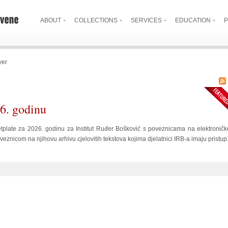
ABOUT
COLLECTIONS
SERVICES
EDUCATION
P
yer
26. godinu
etplate za 2026. godinu za Institut Ruđer Bošković s poveznicama na elektroničk
veznicom na njihovu arhivu cjelovitih tekstova kojima djelatnici IRB-a imaju pristup