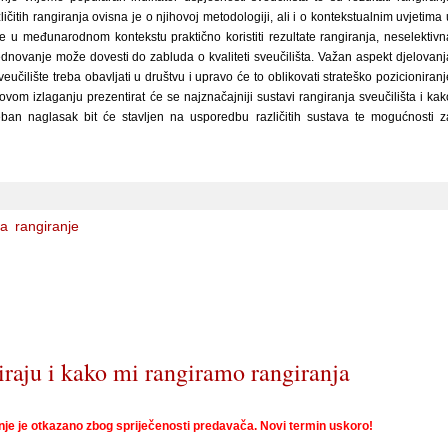
zličitih rangiranja ovisna je o njihovoj metodologiji, ali i o kontekstualnim uvjetima 
 je u međunarodnom kontekstu praktično koristiti rezultate rangiranja, neselektivn
novanje može dovesti do zabluda o kvaliteti sveučilišta. Važan aspekt djelovanj
veučilište treba obavljati u društvu i upravo će to oblikovati strateško pozicioniranj
ovom izlaganju prezentirat će se najznačajniji sustavi rangiranja sveučilišta i kak
eban naglasak bit će stavljen na usporedbu različitih sustava te mogućnosti z
ta
rangiranje
iraju i kako mi rangiramo rangiranja
je je otkazano zbog spriječenosti predavača. Novi termin uskoro!