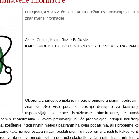
znanstvene informacije
U
srijedu, 4.5.2022.
će se
u 14:00
održati 151. kolokvij Centra z
znanstvene informacije:
Antica Čulina, Institut Ruđer Bošković
KAKO ISKORISTITI OTVORENU ZNANOST U SVOM ISTRAŽIVANJ
Otvorena znanost donijela je mnoge promjene u raznim područjim
znanosti. Sve više podataka postaje dostupno za korištenje
uspostavljaju se nove istraživačke infrastrukture, te uvod
e samih znanstvenika. U ovom predavanju bit će predstavljeni primjeri korištenj
a, korištenje integrativnih metoda baziranih na ovim podatcima, ali i probleme koj
azano kako na jednostavan način postati pionir u novoj eri znanosti te kakve korist
predavanja uglavnom odnositi na područje ekologije, većina prinicipa je primjenjiv