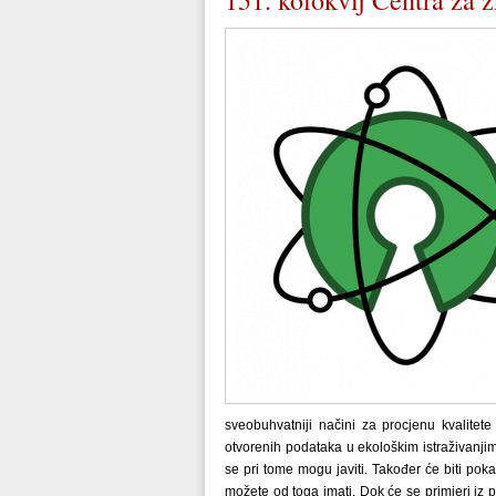
151. kolokvij Centra za 
sveobuhvatniji načini za procjenu kvalitet
otvorenih podataka u ekološkim istraživanjim
se pri tome mogu javiti. Također će biti pok
možete od toga imati. Dok će se primjeri iz 