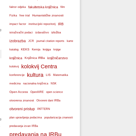
fakultetska knjižnica
faktor odjeka
film
Humanističke znanosti
Fizika
free trial
IRB
impact factor
institucijski repozitorij
e
izložba
istraživački podaci
izdavaštvo
.
izobrazba
JCR
journal citation reports
karte
KEKS
knjiga
katalog
Kemija
knjige
knjižnica
Knjižnica IRBa
knjižničarstvo
kolokvij Centra
kolokvij
kultura
LIS
konferencije
Matematika
medicina
nacionalna knjižnica
NSK
Open Access
OpenAIRE
open science
otvorena znanost
Otvoreni dani IRBa
otvoreni pristup
PATTERN
plan upravljanja podacima
popularizacija znanosti
e
.
predavanja izvan IRBa
predavanja na IRBu