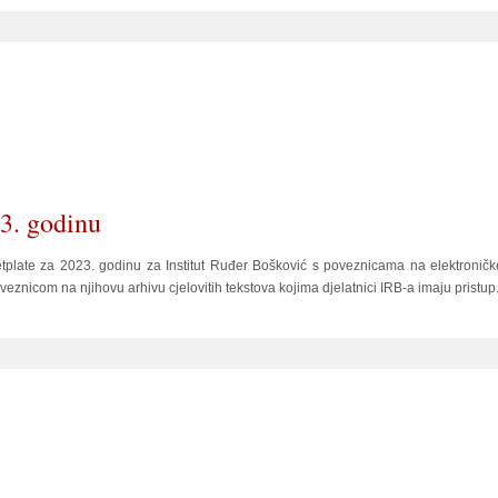
23. godinu
etplate za 2023. godinu za Institut Ruđer Bošković s poveznicama na elektroničk
veznicom na njihovu arhivu cjelovitih tekstova kojima djelatnici IRB-a imaju pristup