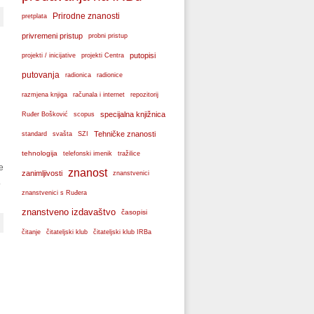
Prirodne znanosti
pretplata
privremeni pristup
probni pristup
projekti / inicijative
putopisi
projekti Centra
putovanja
radionica
radionice
razmjena knjiga
računala i internet
repozitorij
specijalna knjižnica
Ruđer Bošković
scopus
svašta
Tehničke znanosti
standard
SZI
tehnologija
telefonski imenik
tražilice
e
znanost
zanimljivosti
znanstvenici
.
znanstvenici s Ruđera
znanstveno izdavaštvo
časopisi
čitanje
čitateljski klub
čitateljski klub IRBa