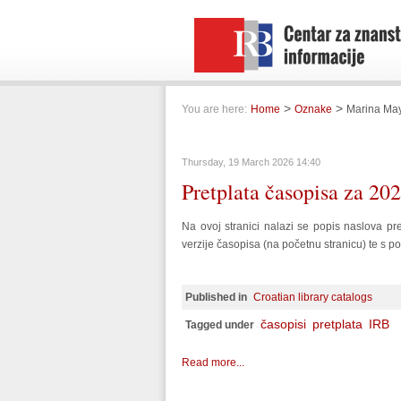
>
>
You are here:
Home
Oznake
Marina Ma
Thursday, 19 March 2026 14:40
Pretplata časopisa za 20
Na ovoj stranici nalazi se popis naslova pr
verzije časopisa (na početnu stranicu) te s po
Published in
Croatian library catalogs
časopisi
pretplata
IRB
Tagged under
Read more...