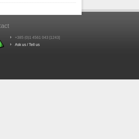
tact
+385 (0)1 4561 043 [1243]
Ask us / Tell us