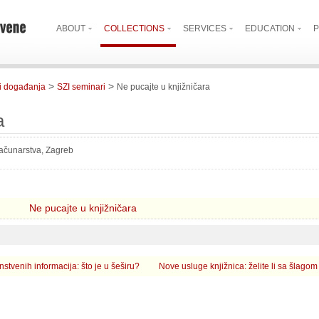
ABOUT
COLLECTIONS
SERVICES
EDUCATION
P
>
>
i događanja
SZI seminari
Ne pucajte u knjižničara
a
 računarstva, Zagreb
Ne pucajte u knjižničara
nstvenih informacija: što je u šeširu?
Nove usluge knjižnica: želite li sa šlagom