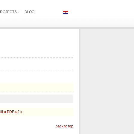
ROJECTS
BLOG
 ili u PDF-u? »
back to top