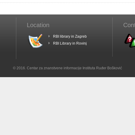
Location
Con
RBI library in Zagreb
RBI Library in Rovinj
© 2016. Centar za znanstvene informacije Instituta Ruđer Bošković