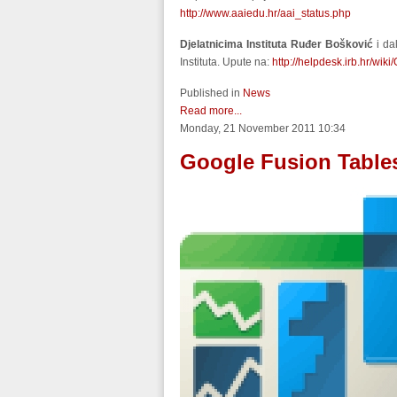
http://www.aaiedu.hr/aai_status.php
Djelatnicima Instituta Ruđer Bošković
i da
Instituta. Upute na:
http://helpdesk.irb.hr/wi
Published in
News
Read more...
Monday, 21 November 2011 10:34
Google Fusion Table