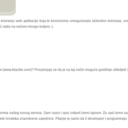
o kreiranju web aplikacije koja bi korisnicima omogućavala slobodno kreiranje, uređi
eć radio na nečem mnogo boljem :).
nom (www.blackle.com)? Procjenjuje se da je na taj način moguće godišnje uštedjeti
erima našeg novog servisa. Sam naziv i opis ostavit ćemo tajnom. Za sad ćemo sam
ijele hrvatska znanstvene zajednice. Pitanje je samo da li developeri i programiraju