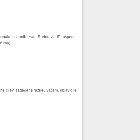
ačunala lociranih izvan Ruđerovih IP raspona.
ć ima).
e cijevi zagađene razrjeđivačem, objavio je