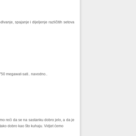
vanje, spajanje i dijeljenje različitih setova
 750 megawat-sati.. navodno..
o reći da se na sastanku dobro jelo, a da je
 tako dobro kao što kuhaju. Vidjet ćemo