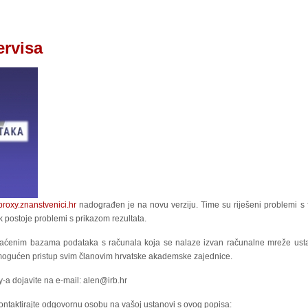
ervisa
/proxy.znanstvenici.hr
nadograđen je na novu verziju. Time su riješeni problemi s 
k postoje problemi s prikazom rezultata.
laćenim bazama podataka s računala koja se nalaze izvan računalne mreže ustan
omogućen pristup svim članovim hrvatske akademske zajednice.
-a dojavite na e-mail:
alen@irb.hr
ontaktirajte odgovornu osobu na vašoj ustanovi s ovog popisa: