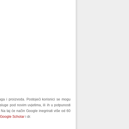
uga i proizvoda. Postojeći korisnici se mogu
 usluge pod novim uvjetima, ili ih u potpunosti
a. Na taj će način Google inegrirati više od 60
Google Scholar
i dr.