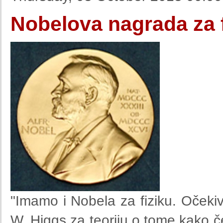
Nobelova nagrada za f
"Imamo i Nobela za fiziku. Očekiv
W. Higgs za teoriju o tome kako č