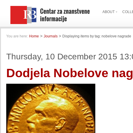
ABOUT
COLL
>
>
You are here:
Home
Journals
Displaying items by tag: nobelove nagrade
Thursday, 10 December 2015 13:
Dodjela Nobelove nag